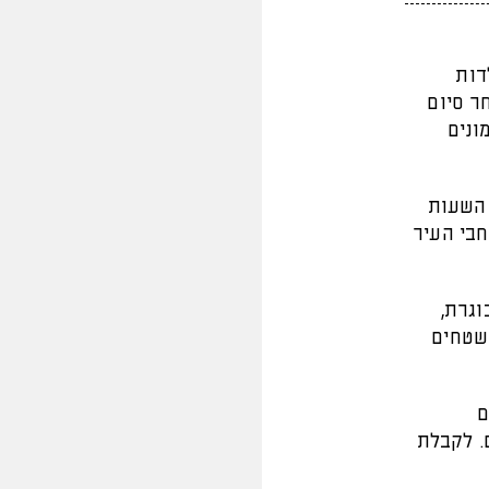
דות
ר סיום
ונים
ן", בין השעות
רחבי העיר
וגרת,
 שטחים
ם
קדם. לקבלת