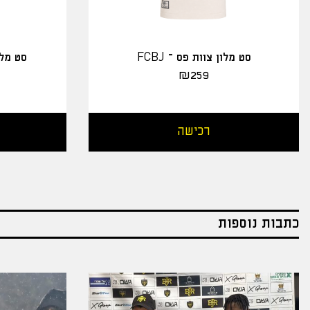
סט מלון צוות פס – FCBJ
סט מלו
₪
259
רכישה
כתבות נוספות