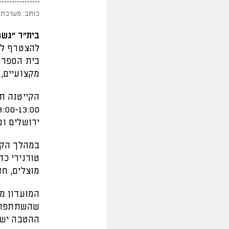
כותב: מערכת 
בית״ר "גשם
להצטרף לק
בית הספר 
מקצועיים, 
ירושלים ו
במהלך הקי
טורנירי כד
מוצלים, חד
המועדון מ
ההטבה יש לה