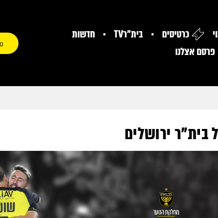
י
כרטיסים
בית"רTV
חדשות
0
פרסם אצלנו
 בית"ר ירושלים