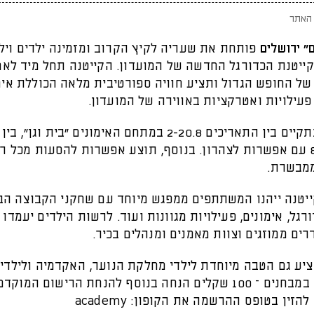
האתר
" ירושלים
פותחת את שעריה לקיץ הקרוב ומזמינה ילדים ויל
ייטנת הכדורגל החדשה של המועדון. הקייטנה תחל מיד לאח
של החופש הגדול ותציע חוויה ספורטיבית מלאה הכוללת אימ
פעילויות ואטרקציות באווירה של המועדון.
הקייטנה תתקיים בין התאריכים 2-20.8 במתחם האימונים "בית וג
8:00-13:00 עם אפשרות לצהרון. בנוסף, תוצע אפשרות להסעות מכל 
ממבשרת.
יטנה ייהנו המשתתפים ממפגש מיוחד עם שחקני הקבוצה הב
ורגל, אימונים, פעילויות מגוונות ועוד. לרשות הילדים יעמדו
רים ממוזגים וצוות מאמנים ומנהלים בכיר.
ציע גם הטבה מיוחדת לילדי מחלקת הנוער, האקדמיה ולילדי
שהשתתפו במבחנים – 100 שקלים הנחה בנוסף להנחת הרישום המו
זין בטופס ההרשמה את הקופון: academy