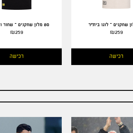
ן שחקנים – לוגו בית"ר
סט מלון שחקנים – שחור ו
₪
259
₪
259
רכישה
רכישה