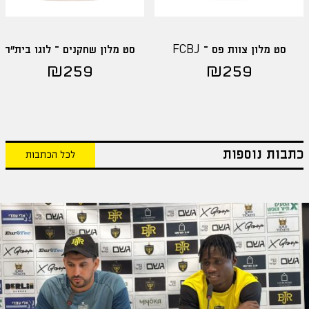
סט מלון צוות פס – FCBJ
סט מלון שחקנים – לוגו בית"ר
₪
259
₪
259
כתבות נוספות
לכל הכתבות