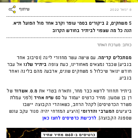
שיתוף
8 ינואר 2022
5 משחקים, 2 ביקורים בסמי עופר וקרב אחד מול הפועל ת״א.
הנה כל מה שצפוי לבית״ר בחודש הקרוב
כותב: מערכת האתר
מסתכלים קדימה.
עם שישה עשר מחזורי ליגה (וסיבוב אחד
בגביע) שכבר נמצאים מאחורינו, כעת צופה
בית״ר שלנו
אל עבר
חודש ינואר שיכלול 5 משחקים שונים, ארבעה מהם בליגה ואחד
בגביע.
בית״ר תחזור לדשא כבר מחר, ותארח בטדי את
מ.ס. אשדוד
של
רן בן שמעון. מחיר כרטיס יעמוד על
60 ש"ח אחיד
(לפני עמלת
משרד הכרטיסים) לקהל הרחב, כשאוהדי הקבוצה יישבו
ביציעים
המערבי והדרומי
(היציע המזרחי יהיה סגור עקב עונש
שספגה הקבוצה).
לרכישת כרטיסים לחצו כאן