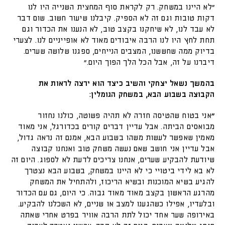
״לא היינו במשחק. רק לקראת סוף המחצית השנייה היו לנו
דקות טובות וגם זה לא הספיק. קיבלנו שיעור חשוב. שום דבר
לא עבד לנו, לא שיחקנו בקצב טוב, לא הנענו את הכדור וגם
תחת לחץ היו לנו הרבה איבודים מאוד לא אופייניים לנו. לצערי
בדיוק ממה שחששנו, המצבים הנייחים, ספגנו שלושה שערים.
דיברנו על זה, אבל הכל הלך הפוך היום.״
בהמשך נשאל יצחקי והשיב כיצד הוא ירצה לראות את
הקבוצה בשבוע הבא, במשחק הגומלין:
״
אני בטוח שהטיסה חזרה לא תהיה פשוטה, כולנו נחזור
מבואסים הביתה. אבל עדיין דברים קורים בכדורגל, אני מאוד
מאמין שאפשר לעשות משהו בשבוע הבא, אמנם זה נראה גדול,
אבל עדיין אני חושב שאם נעשה משחק טוב ואנחנו קבוצה
שיודעת להבקיע שערים, אנחנו צריכים לדעת לא לספוג. היום זה
לא בא לידי ביטויי כי לא היינו במשחק, בשבוע הבא נצטרך
להגיע בשיא המוכנות ובשיא הריכוז, ולהתחיל את המשחק
מהרגע הראשון בקצב מאוד מאוד גבוה. כי היום, גם עם הכדור
ובלעדיו, אפילו כשהגענו למצב או שניים, לא השכלנו להבקיע.
באירופה שער אחד יכול לתת הרבה אוויר בפרט אחרי שאתה