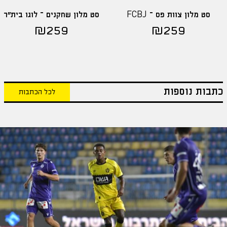
סט מלון צוות פס – FCBJ
סט מלון שחקנים – לוגו בית"ר
₪
259
₪
259
כתבות נוספות
לכל הכתבות