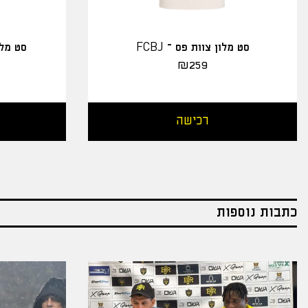
סט מלון צוות פס – FCBJ
סט מלו
₪
259
רכישה
כתבות נוספות