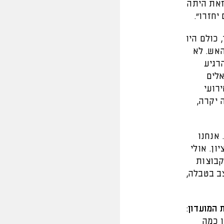
זאת היתה
יחזרו".
 כולם היו
האש. לא
רגיע
אלים
רועי
 יקרה,
 אנחנו
ון. אולי
קבוצות
צב בטבלה,
 המועדון
:
ו כמה