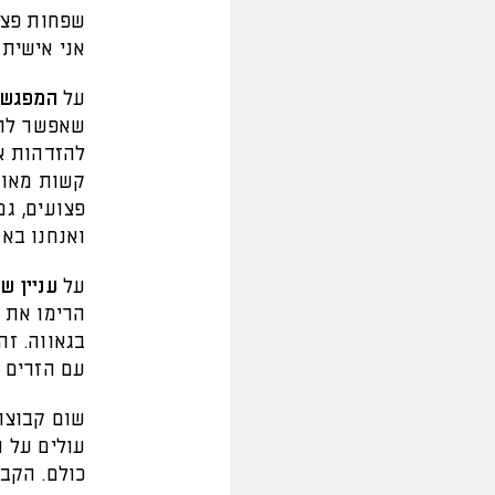
שפחות פצוע
אני אישית 
על
המפגש 
שאפשר להב
להזדהות א
קשות מאוד,
ואנחנו באנ
על
עניין ש
הרימו את 
בגאווה. זה
עם הזרים ש
שום קבוצה 
כולם. הקבו