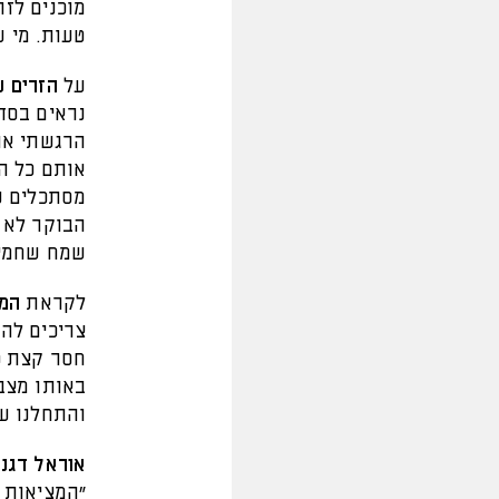
מוכנים לזה
טעות. מי ש
על
הזרים ש
נראים בסדר
הרגשתי את
אותם כל ה
מסתכלים ע
הבוקר לא י
שמח שחמיש
לקראת
המש
צריכים להי
חסר קצת כ
באותו מצב,
והתחלנו עכ
אוראל דגני
"המציאות ק