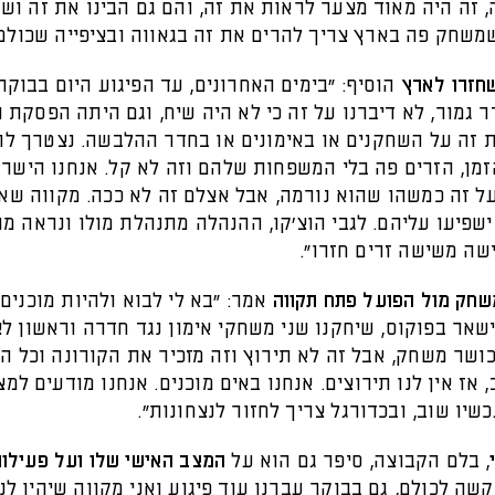
, זה היה מאוד מצער לראות את זה, והם גם הבינו את זה וש
משחק פה בארץ צריך להרים את זה בגאווה ובציפייה שכולם 
חזרו לארץ
הוסיף: "בימים האחרונים, עד הפיגוע היום בבוקר,
 גמור, לא דיברנו על זה כי לא היה שיח, וגם היתה הפסקת 
 זה על השחקנים או באימונים או בחדר ההלבשה. נצטרך לה
זמן, הזרים פה בלי המשפחות שלהם וזה לא קל. אנחנו הישר
ל זה כמשהו שהוא נורמה, אבל אצלם זה לא ככה. מקווה שאי
שפיעו עליהם. לגבי הוצ'קו, ההנהלה מתנהלת מולו ונראה מה
ה משישה זרים חזרו".
חק מול הפועל פתח תקווה
אמר: "בא לי לבוא ולהיות מוכנים.
שאר בפוקוס, שיחקנו שני משחקי אימון נגד חדרה וראשון לצי
ושר משחק, אבל זה לא תירוץ וזה מזכיר את הקורונה וכל ה
 אז אין לנו תירוצים. אנחנו באים מוכנים. אנחנו מודעים למ
שיו שוב, ובכדורגל צריך לחזור לנצחונות".
, בלם הקבוצה, סיפר גם הוא על
המצב האישי שלו ועל פעילות
שה לכולם, גם בבוקר עברנו עוד פיגוע ואני מקווה שיהיו לנ