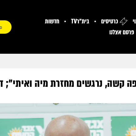
י
כרטיסים
בית"רTV
חדשות
0
פרסם אצלנו
ה קשה, נרגשים מחזרת מיה ואיתי"; ד