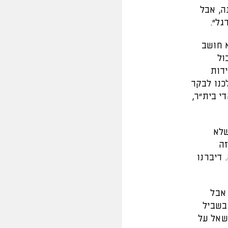
ה, אבל
גל".
א חושב
ול
ידות
כנו לבקר
ז מהחיילים אוהדי בית"ר,
שלא
זה
 דיברנו
 אבל
ים, בשביל
נשאל על