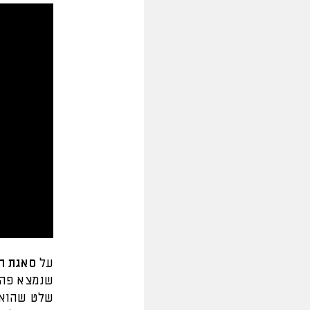
על
סאגת ה
שנמצא פה ב
שלט שהוא 