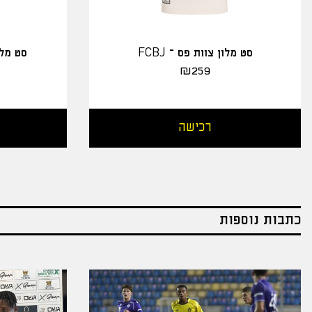
סט מלון צוות פס – FCBJ
סט מלו
₪
259
רכישה
כתבות נוספות