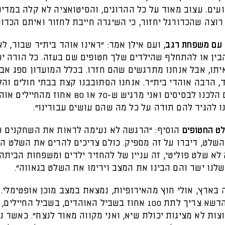
ים. עצוב מאוד על כל ההרוגים, והסיטואציה לא קלה במדינ
רוצה שהכדורגל יחזור, כי השיגרה חייבת לחזור ואיתם הכדור
עם משפחת רגב
, ועם אילן אמר: "ראינו אוהד בית"ר שבור, ל
ין או להתחלף שהילדים שלך חטופים שם בעזה. כל הורה יכ
יתו, אבל אנחנו מתרגשים שהם חזרו. בכלל המועדון ספג אב
 הרבה אוהדי בית"ר. אנחנו הסתובבנו קצת בבתי חולים והל
פצועים, גם הלכנו לבסיסים ואני מרגיש ש-70 או 80 אחו
ו להגיד להם תודה על כל מה שהם עושים עבורינו".
לט החטופים
הוסיף: "הרגשה לא נעימה לראות את השחקנים 
השלט, דיברו על זה מספיק. כולם צריכים להרים את השלט ה
 לא שלט פוליטי, זה עניין של להחזיר ילדים ומשפחות הביתה.
לנו ישר והם הבינו את המצב וירימו את השלט בגאווה".
בארץ, אולי חוץ מהאירופיות, נמצאת במצב מוכן אופטימלי.
עולים על הדשא צריך לתת 100 אחוז בשביל האוהדים, בשביל החייל
צות לא מציגות יכולת שיא, ואני מקווה מאוד לנצח". כאשר 