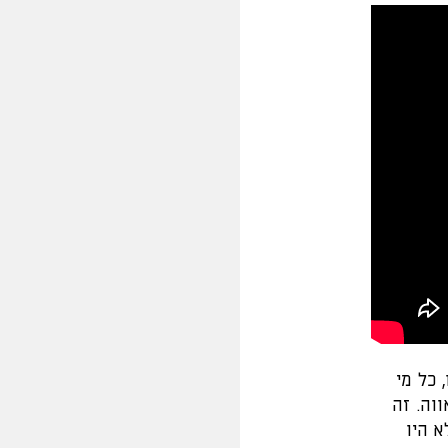
 כל מי
וה. זה
 היו