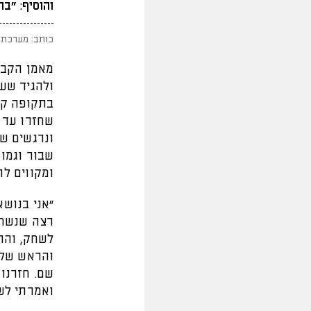
והוסיף: "ב
כותב: מערכת 
מאמן הקבו
ולהגיד שע
בתקופה קש
שחזרו עד ע
ונרגשים שה
שבור וגמור
ומקווים ל
"אני בנוש
רצה שנשחק
לשחק, והה
והראש של 
שם. חזרנו
ואמרתי לש