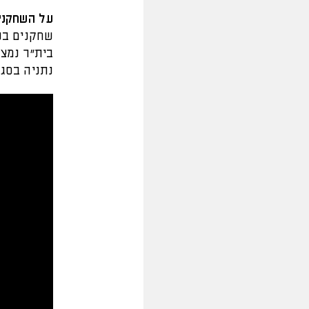
על השחקנים
שחקנים בנ
בית”ר נמצא
נתניה בסגל