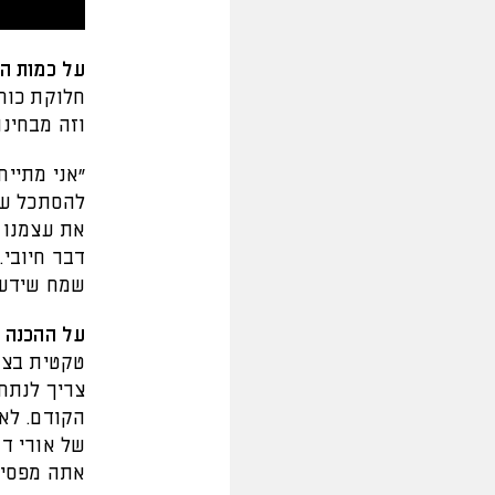
על כמות ה
חלוקת כוח
וזה מבחינ
"אני מתייח
להסתכל על 
דבר חיובי.
שמח שידענ
על ההכנה ל
טקטית בצור
צריך לנתח
של אורי דה
אתה מפסיד