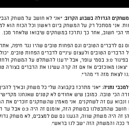
משחקים הגדולה בשבוע הקרוב:
"אני לא חושב על משחק הגבי
ות. אני מסתכל רק על המשחק ביום ראשון וכל הכוח הוא ל
תי הכי חשוב, אחר כך נתרכז במשחקים שיבואו שלאחר מכן.
ס גם לדברים הטובים וגם הפחות טובים שהיו נגד חיפה, אתה 
הדברים הטובים ולעצום עיניים לדברים הפחות טובים. יכולנ
את עצמנו בפיגור 3:0 בסמי עופר, אבל ידענו להשתלט על המשחק ול
 יצאנו מאוכזבים אז אם זה קרה עשינו את הדברים בצורה טוב
ו לצאת מזה די מהר”.
מכבי נתניה:
“אני מתרכז בקבוצה שלי כל משחק ובאיך להכין
ה הכי טובה. כמובן שיש אחוזים לא קטנים שאנחנו מקדישים
 ונבוא עם זה לשחקנים. אני מאמין שהשחקנים זוכרים את ה
הקודם. לא חושב שהתבטלנו במשחק הזה, אומ
ן זה היה משחק שווה, הגענו גם שם למצבים, לא משחק גדול
 ככה והמשחק הזה ישב לנו בראש".