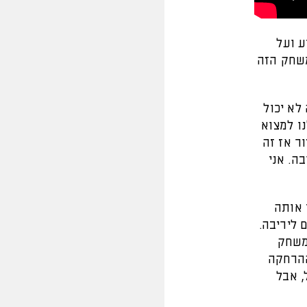
ע ועל
משחק הזה
לא יכול
ו למצוא
חזור אז זה
ה. אני
 אותה
 ליריבה.
משחק
נם זה היה 0:3 אבל עד ההרחקה
, אבל