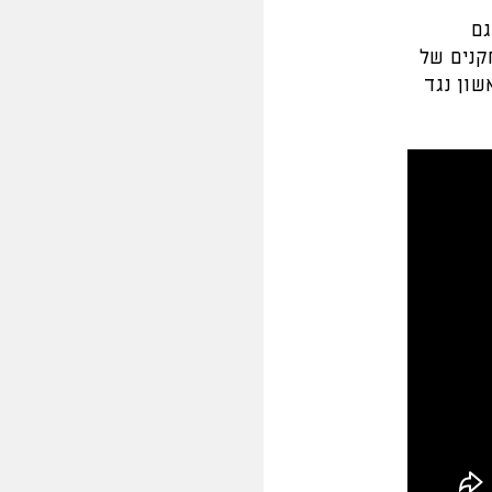
גם
קנים של
שון נגד