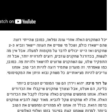
"כל השחקנים האלה אחרי עונה נפלאה, כמובן שהייתי רוצה
שהם יישארו כולם, ושכל מי שסיים את העונה יישאר ונביא 2-3
שחקנים ואז היינו יכולים לדבר על מקומות למעלה. אבל אין מה
לעשות, בכדורגל שחקנים עוזבים, רוצים להרוויח יותר, אבל זה
התפקיד שלנו, עם השחקנים שרוצים להישאר ולהיות פה. כמובן,
כמו שאמרתי. זה מועדון שתמיד רוצה להיות הכי טוב. אנחנו
צריכים להיות מציאותיים. כל משחק נבוא וניתן את המקסימום".
על דור מיכה
: "הוא וירדן הם שני המוסרים הטובים ביותר
בליגה, הם אצלנו, אבל נצטרך שחקנים שיקבלו את הכדורים
האלה. אנחנו מחפשים שחקנים כאלה שיוכלו לקבל את הכדורים
האלה. אלה לא שחקנים שקל להביא. מאוד קשה להביא שחקנים
ברמה הזאת. בגלל זה אנחנו לא ממהרים ומחפשים את הטוב
ביותר. למרות שאנחנו קצת בפיגור בזמן ואלוף האלופים