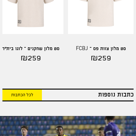
סט מלון צוות פס – FCBJ
סט מלון שחקנים – לוגו בית"ר
₪
259
₪
259
כתבות נוספות
לכל הכתבות