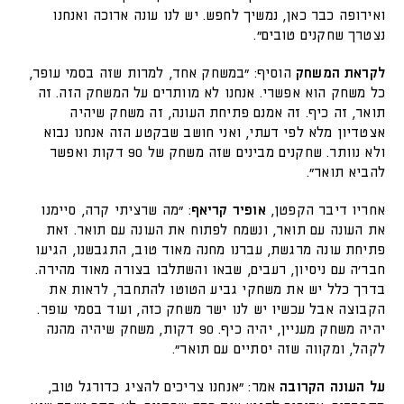
ואירופה כבר כאן, נמשיך לחפש. יש לנו עונה ארוכה ואנחנו
נצטרך שחקנים טובים".
לקראת המשחק
הוסיף: "במשחק אחד, למרות שזה בסמי עופר,
כל משחק הוא אפשרי. אנחנו לא מוותרים על המשחק הזה. זה
תואר, זה כיף. זה אמנם פתיחת העונה, זה משחק שיהיה
אצטדיון מלא לפי דעתי, ואני חושב שבקטע הזה אנחנו נבוא
ולא נוותר. שחקנים מבינים שזה משחק של 90 דקות ואפשר
להביא תואר".
אחריו דיבר הקפטן,
אופיר קריאף
: "מה שרציתי קרה, סיימנו
את העונה עם תואר, ונשמח לפתוח את העונה עם תואר. זאת
פתיחת עונה מרגשת, עברנו מחנה מאוד טוב, התגבשנו, הגיעו
חבר'ה עם ניסיון, רעבים, שבאו והשתלבו בצורה מאוד מהירה.
בדרך כלל יש את משחקי גביע הטוטו להתחבר, לראות את
הקבוצה אבל עכשיו יש לנו ישר משחק כזה, ועוד בסמי עופר.
יהיה משחק מעניין, יהיה כיף. 90 דקות, משחק שיהיה מהנה
לקהל, ומקווה שזה יסתיים עם תואר".
על העונה הקרובה
אמר: "אנחנו צריכים להציג כדורגל טוב,