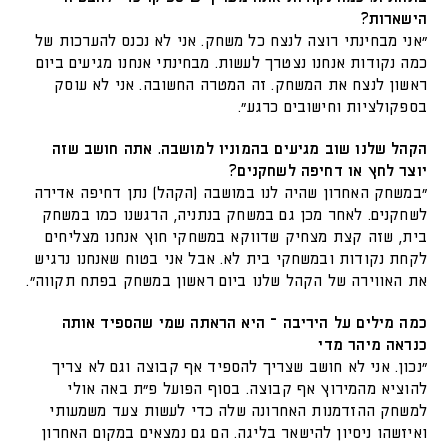
הישארות?
"אני מבחינתי רוצה לנצח כל משחק. אני לא נכנס להערכות של
כמה נקודות אנחנו נצטרך לעשות. מבחינתי אנחנו מגיעים ביום
ראשון לנצח את המשחק. זה המטרה החשובה. אני לא עוסק
בספקולציות וחישובים כרגע".
הקהל שלנו שוב מגיעים בהמוניו למושבה. אתה חושב שזה
יוצר לחץ או דחיפה לשחקנים?
"במשחק האחרון שהיה לנו במושבה (הקהל) נתן דחיפה אדירה
לשחקנים. לאחר מכן גם במשחק בנתניה, הרגשנו כמו במשחק
בית, שזה קצת מצחיק שדווקא במשחקי חוץ אנחנו מצליחים
לקחת נקודות ובמשחקי בית לא. אבל אני בטוח שאנחנו נרגיש
את האווירה של הקהל שלנו ביום ראשון במשחק בפתח תקווה".
כמה מילים על היריבה – היא הראתה שמי שהספיד אותה
כנראה מיהר מדי
"נכון. אני לא חושב שצריך להספיד אף קבוצה וגם לא צריך
להוציא מהמירוץ אף קבוצה. בסוף הפועל פ״ת באה אולי
למשחק ההזדמנות האחרונה שלה כדי לעשות צעד משמעותי
ואיזשהו ניסיון להישאר בליגה. הם גם נמצאים במקום האחרון