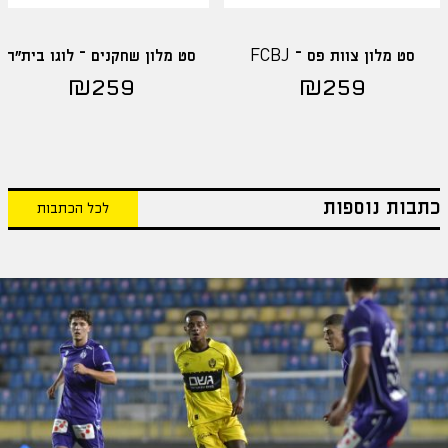
סט מלון צוות פס – FCBJ
סט מלון שחקנים – לוגו בית"ר
₪
259
₪
259
כתבות נוספות
לכל הכתבות