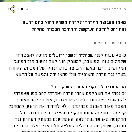
שיתוף
19 אפריל 2024
מאמן הקבוצה התראיין לקראת משחק החוץ ביום ראשון
והתייחס ליריבה העיקשת והדחיפה הצפויה מהקהל
כותב: מערכת האתר
כ-48 שעות לפני
שבית״ר "גשם" ירושלים
מגיעה לאצטדיון
שלמה ביטוח (המושבה) למשחק חוץ קשה וחשוב מול הפועל
המקומית, דיבר מאמן הקבוצה ברק יצחקי על המשחק האחרון
בטדי נגד חדרה והציפייה שלו מהאווירה והגישה על הדשא.
מה אומרים לשחקנים אחרי משחק כזה?
"כינסתי את השחקנים אחרי חדרה ואמרתי להם כמו שאמרתי
להם אחרי ניצחונות שלא ייצאו מגדרם, אמרתי להם שאחרי
הפסד מאוד מאכזב מבחינתנו – לא להוריד את הראש, להסתכל
קדימה. בסוף זה אותם שחקנים שהציגו יכולת טובה בכל
התקופה מאז שהגעתי לפה. האמת שגם במשחק האחרון נגד
חדרה, משחק שהיה בשליטה מלאה שלנו אבל נפלנו בדברים