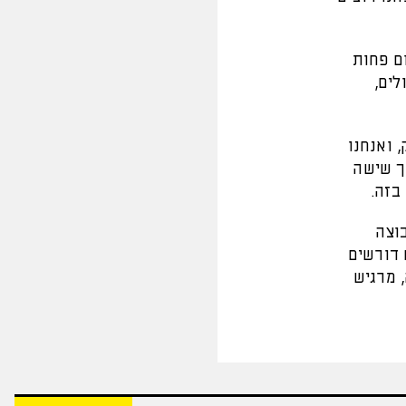
ם פחות
לים,
 ואנחנו
ך שישה
בזה.
בוצה
 דורשים
 מרגיש