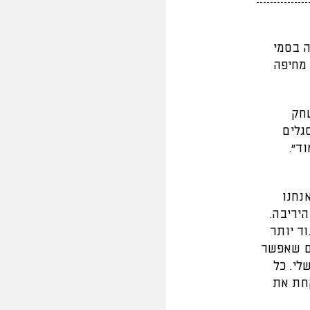
ה בסמי
 מחיפה
חק
גלים
ד".
נחנו
יריבה.
וד יותר
ים שאפשר
לי. כל
קחת את