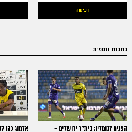
רכישה
כתבות נוספות
הפנים לגומלין: בית״ר ירושלים –
אלמוג כהן לק