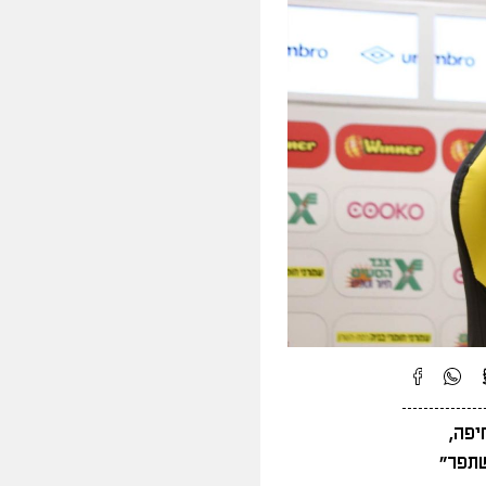
יפה,
שתפר"