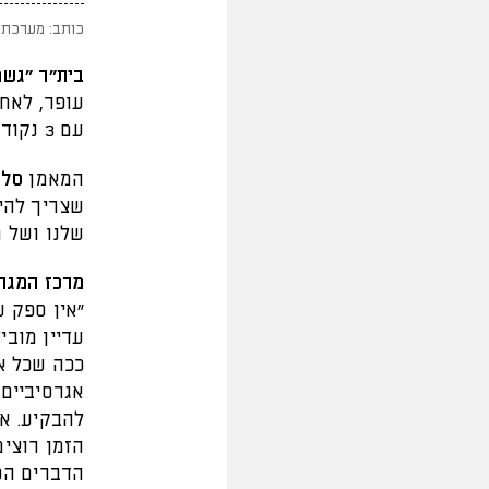
כותב: מערכת 
בית"ר "גשם
עופר, לאח
עם 3 נקודות חשובות לקראת ההמשך.
המאמן
סלו
שצריך להיו
שלנו ושל ח
מרכז המגרש
"אין ספק ש
עדיין מוב
ככה שכל אח
אגרסיביים 
להבקיע. אנ
הזמן רוצים
הדברים הטו