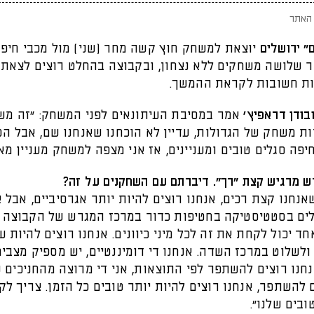
האתר
" ירושלים
יוצאת למשחק חוץ קשה מחר (שני) מול מכבי חיפ
ר שלושה משחקים ללא נצחון, ובקבוצה בהחלט רוצים לצאת
בודן דראפיץ'
אמר במסיבת העיתונאים לפני המשחק: "זה מש
ת משחק של הגדולות, עדיין לא הוכחנו שאנחנו שם, אבל הס
יפה סגלים טובים ומעניינים, אז אני מצפה למשחק מעניין מאו
 מרגיש קצת "רך". דיברתם עם השחקנים על זה?
אנחנו קצת רכים, אנחנו רוצים להיות יותר אגרסיביים, אבל א
ילים בסטטיסטיקה בחטיפות כדור במרכז המגרש של הקבוצה ה
ד יכול לקחת את זה לכל מיני כיוונים. אנחנו רוצים להיות ע
ולשלוט במרכז השדה. אנחנו די דומיננטיים, יש מספיק מצב
חנו רוצים להשתפר לפי התוצאות, אני די מרוצה מהחניכים ש
 להשתפר, אנחנו רוצים להיות יותר טובים כל הזמן. צריך ל
בים שלנו".