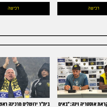
רכישה
רכישה
ראת אוסטריה וינה: ״באים
בית"ר ירושלים מרכינה ראש