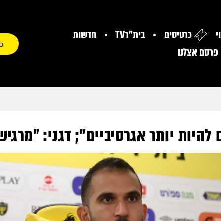
י
כרטיסים
בית"רTV
חדשות
0
פרסם אצלנו
 להיות יותר אגרסיביים"; דגני: "מרגיש