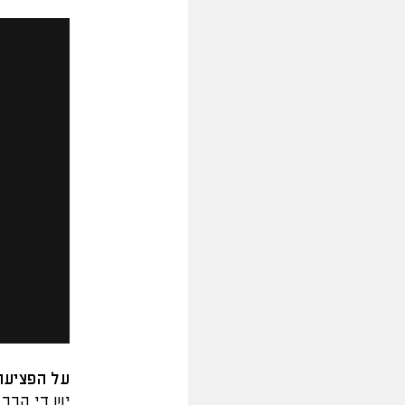
על הפציעו
יש די הרב