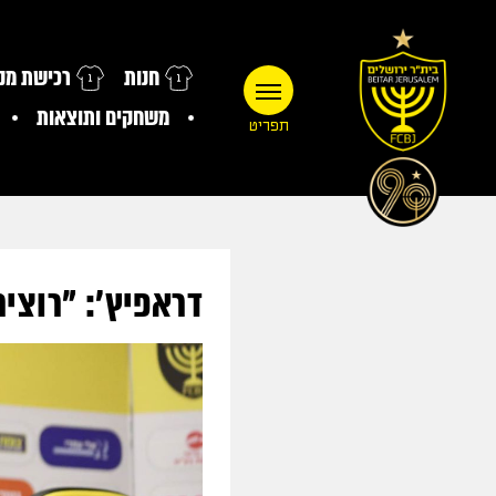
חנות
רכישת מנו
משחקים ותוצאות
תפריט
דראפיץ': "רוצים