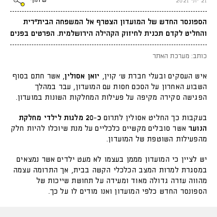
שיתוף
21 יוני 2021
הספונסר החדש של המועדון הצטרף אל המשפחה הבית"רית
והחליט לקדם תכנית לחיזוק הקהילה הירושלמית. הפרטים בפנים
כותב: מערכת האתר
איש העסקים ובעלי חברת ש' קוין,
יואן אסולין
, אשר חתם בסוף
השבוע האחרון על הסכם חסות עם המועדון, עבר במהלך
הפגישה סקירה מקיפה על פעילות המחלקות השונות במועדון.
בעקבות כך החליט אסולין לתרום
כ-20 מלגות לילדי מחלקת
הנוער
אשר סובלים מקשיים כלכליים על מנת שיוכלו להיות חלק
מהפעילות השוטפת של המועדון.
יש לציין כי המועדון מממן בעצמו לא מעט ילדים אשר נמצאים
במסגרת למרות המצב הכלכלי הקשה בבית, אך התרומה עצמה
מהווה עזרה גדולה מאוד ומעידה על תחושת שייכות של
הספונסר החדש כלפי המועדון ואנו מודים לו על כך.