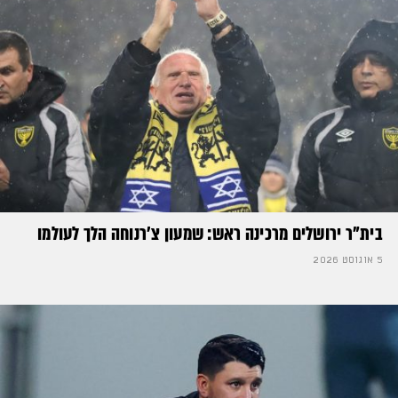
בית"ר ירושלים מרכינה ראש: שמעון צ'רנוחה הלך לעולמו
5 אוגוסט 2026