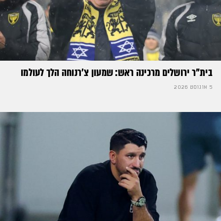
בית"ר ירושלים מרכינה ראש: שמעון צ'רנוחה הלך לעולמו
5 אוגוסט 2026