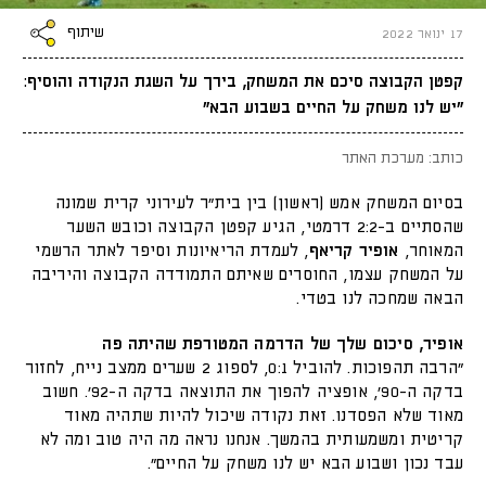
שיתוף
17 ינואר 2022
קפטן הקבוצה סיכם את המשחק, בירך על השגת הנקודה והוסיף:
"יש לנו משחק על החיים בשבוע הבא"
כותב: מערכת האתר
בסיום המשחק אמש (ראשון) בין בית״ר לעירוני קרית שמונה
שהסתיים ב-2:2 דרמטי, הגיע קפטן הקבוצה וכובש השער
המאוחר,
אופיר קריאף
, לעמדת הריאיונות וסיפר לאתר הרשמי
על המשחק עצמו, החוסרים שאיתם התמודדה הקבוצה והיריבה
הבאה שמחכה לנו בטדי.
אופיר, סיכום שלך של הדרמה המטורפת שהיתה פה
"הרבה תהפוכות. להוביל 0:1, לספוג 2 שערים ממצב נייח, לחזור
בדקה ה-90׳, אופציה להפוך את התוצאה בדקה ה-92׳. חשוב
מאוד שלא הפסדנו. זאת נקודה שיכול להיות שתהיה מאוד
קריטית ומשמעותית בהמשך. אנחנו נראה מה היה טוב ומה לא
עבד נכון ושבוע הבא יש לנו משחק על החיים".