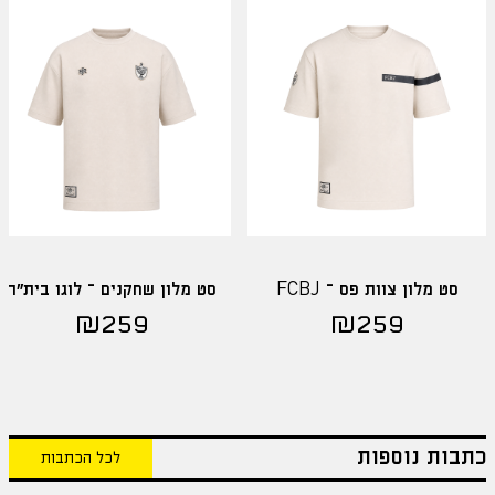
סט מלון צוות פס – FCBJ
סט מלון שחקנים – לוגו בית"ר
₪
259
₪
259
כתבות נוספות
לכל הכתבות