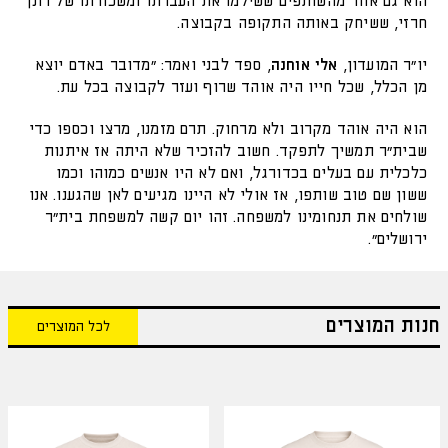
הוא גם אחד מהשותפים ששילמו את העברתו ומשכורתו של רונן
חרזי, ששיחק באותה התקופה בקבוצה.
יו"ר המועדון,
אלי אוחנה
, ספד לבני ואמר: "מדובר באדם יוצא
מן הכלל, שכל חייו היה אוהד שרוף ועזר לקבוצה בכל עת.
הוא היה אוהד מקרוב ולא מרחוק. תרם מזמנו, מרצו וכספו כדי
שבית"ר תמשיך לתפקד. חשוב להזכיר שלא היתה אז איתנות
כלכלית עם בעלים בכדורגל, ואם לא היו אנשים כמוהו וכמו
ששון שם טוב שותפו, אז אולי לא היינו מגיעים לאן שהגענו. אנו
שולחים את תנחומינו למשפחה. זהו יום קשה למשפחת בית"ר
ירושלים".
חנות המוצרים
לכל המוצרים