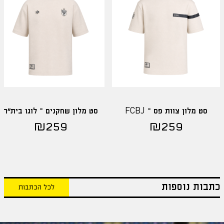
סט מלון צוות פס – FCBJ
סט מלון שחקנים – לוגו בית"ר
₪
259
₪
259
כתבות נוספות
לכל הכתבות