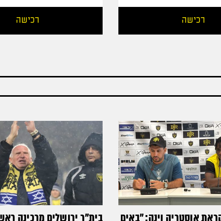
רכישה
רכישה
ראת אוסטריה וינה: ״באים
בית"ר ירושלים מרכינה ראש