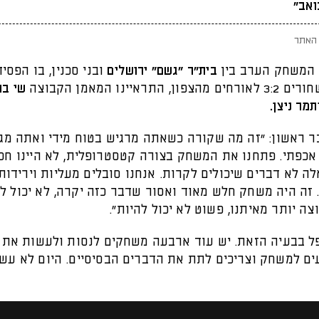
ואב"
האתר
 המשחק הערב בין
בית״ר "גשם" ירושלים
ובני סכנין, בו הפסיד
, התראיינו המאמן הקבוצה
שי בר
תמר ניצן.
ר ראשון: "זה מה שקורה כשאתה מרגיש בטוח מידי ואתה מגי
 אכפתי. פתחנו את המשחק בצורה קטסטרופלית, לא היינו חכ
לה לא דברים שיכולים לקרות. אנחנו סובלים מעליות וירידות
 זה היה משחק חלש מאוד ואסור שדבר כזה יקרה, לא יכול ל
ה יותר מאיתנו, פשוט לא יכול להיות".
פל בבעיה הזאת. יש עוד ארבעה משחקים לנסות ולעשות את 
ים למשחק וצריכים לתת את הדברים הבסיסיים. היום לא עשי