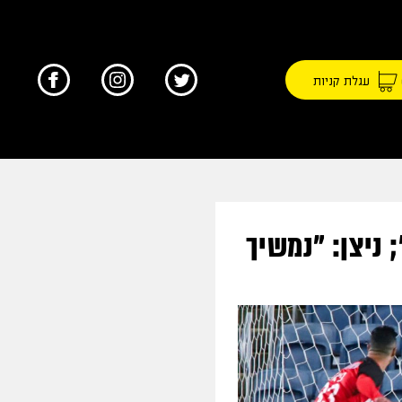
עגלת קניות
דה"; ניצן: "נמשיך