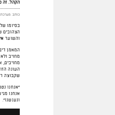
הקהל. זה כ
כותב: מערכת 
בסיומו של
הצהובים שחורים 3:2 לאורחים מהצפון
והשוער
אי
המאמן דיב
מחויב ולא
מחויבים, א
העונה הזו.
שקבוצה רוצ
"אנחנו נט
אנחנו מגיע
ונענשנו".