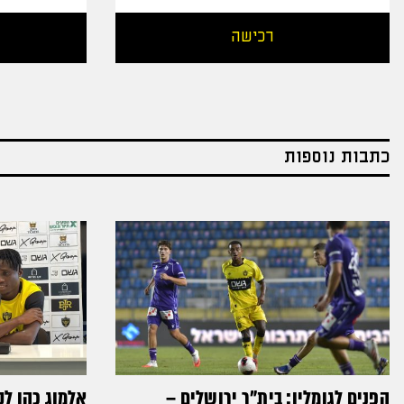
רכישה
כתבות נוספות
הפנים לגומלין: בית״ר ירושלים –
אלמוג כהן לק