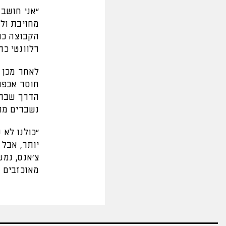
"אני חושב
מחויבת ול
הקבוצה כול
רלוונטי כר
לאחר מכן 
חוסר אכפתי
הדרך שבה 
נשברים מהר
"כולנו לא 
יותר, אבל 
צ’אנס, נמש
מאוכזבים ו