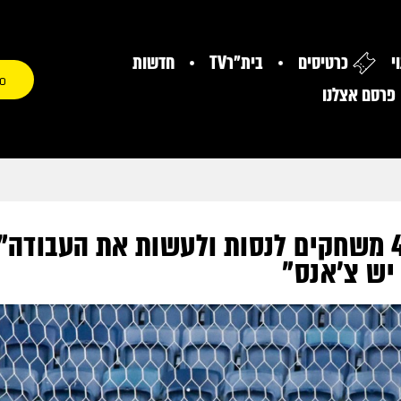
י
כרטיסים
בית"רTV
חדשות
0
פרסם אצלנו
ברדה: "יש עוד 4 משחקים לנסות ולעשות את העבו
 יש צ’אנס"