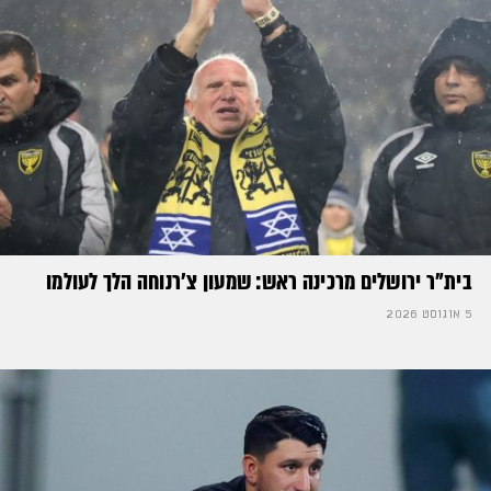
בית"ר ירושלים מרכינה ראש: שמעון צ'רנוחה הלך לעולמו
5 אוגוסט 2026