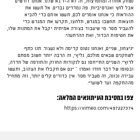
נשחק אחורה ומתפרצות, זה לא ה-ד.נ.א שלנו. אנחנו דורשים
אבל לחץ ואגרסיביות. פה נמדדים גברים. אל תעשו את
ההוראות כי אנחנו אומרים לכם, תעשו אותם כדי להביא
תוצאות. תחשבו במגרש, תלחצו, תקרעו את המגרש כדי
להעביר מסר. מי שיעבוד בצורה אמיתית יקבל את המתנות שלו,
את חטיפות הכדור, ואת ההרתעה".
"ניצחון, שניים, ואנחנו נטוס קדימה ולא נעצור. תנו כתף
לשחקנים שבאים מולכם, גליץ', זה הרבה יותר חשוב מסתם
לרוץ". השניים התייחסו גם לנקודות החוזק והתורפה של חדרה,
ובסופו של דבר חזרו ואמרו – "גם אם תקבלו את הצהוב, ותעשו
עבירה נכונה, זה מעביר מסר. אין כדורים קלים יותר, וזה מתחיל
מההתקפה ועד לשוער".
צפו במסיבת העיתונאים המלאה:
https://vimeo.com/497227374