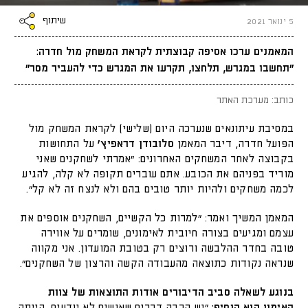
שיתוף
5 ינואר 2021
המאמנים ערכו אסיפה קבוצתית לקראת המשחק מול חדרה:
"תחשבו במגרש, תלחצו, תקרעו את המגרש כדי להעביר מסר"
כותב: מערכת האתר
במסיבת עיתונאים שנערכה היום (שלישי) לקראת המשחק מול
הפועל חדרה, דיבר המאמן
סלובודן דראפיץ'
על התחושות
בקבוצה לאחר המשחקים האחרונים: "אמרתי לשחקנים שאני
מוריד בפניהם את הכובע. אתם עוברים תקופה לא קלה, להגיע
לכמה משחקים ולהיות יותר טובים בהם ולא לנצח זה לא קל".
המאמן המשיך ואמר: "למרות כל הקשיים, השחקנים אוספים את
עצמם ומגיעים בצורה חיובית לאימונים, שומרים על אווירה
טובה בחדר ההלבשה ורוצים רק בטובת המועדון. אני מקווה
שנראה נקודות כתוצאה מהעבודה הקשה והרצון של השחקנים".
בנוגע לשאלה סביב הדיבורים אודות התוצאות של צוות
האימון הוא הוסיף:
"יש הרבה דברים שאנשים לא יודעים, הייתה