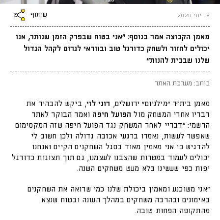
שיתוף
19 יוני 2020
מאמן הקבוצה אמר בנוסף: "אני בטוח שבפרק הזמן שנותר, אנו
יכולים לחזור ולשחק כדורגל טוב ובוודאי לגרום לקהל הגדול
שלנו שבבית להנות"
כותב: מערכת האתר
מאמן בית״ר "מילניום" ירושלים,
רוני לוי
, ביקש להבהיר את
דבריו אחרי המשחק מול
הפועל חיפה
ואמר הבוקר לאתר
הרשמי: "דבריי לאחר המשחק נגד הפועל חיפה שזה המקסימום
שאפשר לעשות, נאמרו ברגעי אכזבה גדולה ולכן חשוב לי
להדגיש כי אני מאמין מאוד בסגל השחקנים הקיים ואנחנו
יכולים לעמוד במטרות שהצבנו לעצמנו, גם תוך תצוגות כדורגל
יפות כפי שעשינו בלא מעט משחקים השנה.
"אני משוכנע ומאמין ביכולת שלנו כמי שרואה את השחקנים
באימונים ובהרבה משחקים במהלך העונה ובטוח שנצא
מהתקופה הפחות טובה.