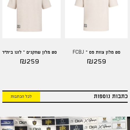
סט מלון צוות פס – FCBJ
סט מלון שחקנים – לוגו בית"ר
₪
259
₪
259
כתבות נוספות
לכל הכתבות