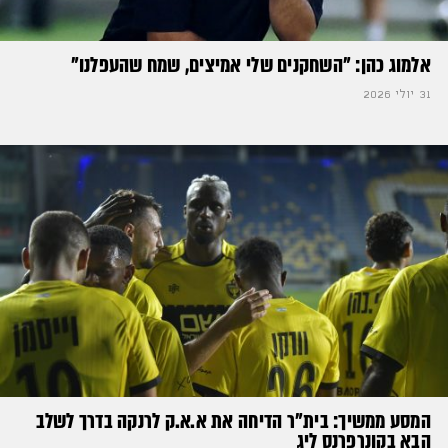
אלמוג כהן: "השחקנים שלי אמיצים, שמח שהעפלנו"
31 יולי 2026
המסע ממשיך: בית"ר הדיחה את א.א.ק לרנקה בדרך לשלב
הבא בקונרפרנס ליג