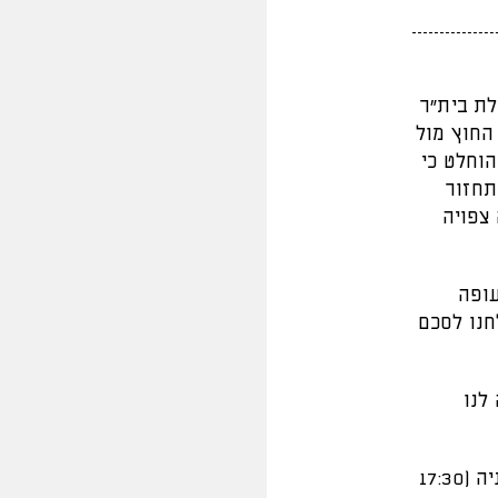
לת בית"ר
החוץ מול
וחלט כי
חכורה לאלבניה, ביום שלישי ה-25/8, בשעה 16:30, ותחזור
צה צפויה
עופה
חנו לסכם
לנו
בנוסף, אתמול נקבע שהמשחק עצמו יחל בשעה 16:30 על פי שעון אלבניה (17:30