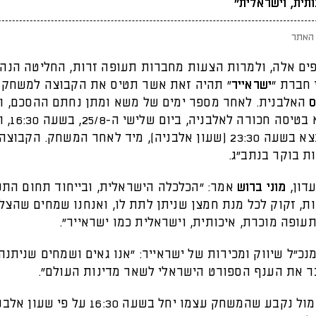
תית, וישראלית"
האתר
פים אלה, ולמרות הצעות מחברות תעופה זרות, החליטה הנה
 חברת "
ישראייר
" תהיה זאת אשר תטיס את הקבוצה למשחק 
ס
האלבנית. לאחר מספר ימים של משא ומתן נחתם ההסכם, וה
בית"ר תצא בטיסה 
בטיסה שתצא בשעה 23:30 (שעון אלבניה), מיד לאחר המשחק. הקבו
ת בוקר בנתב"ג.
דון,
מוני ברוש
אמר: "הכלכלה הישראלית, ובייחוד תחום הת
ת, זקוק לכל מנת חמצן שניתן לתת לו, ואנחנו שמחים שהצל
ופה מוכרת, איכותית, וישראלית כמו ישראייר".
כ״ל שיווק ומכירות של ישראייר: "אנו גאים ושמחים שניתנה 
ר את הענף הספורט הישראלי לשאר מדינות העולם".