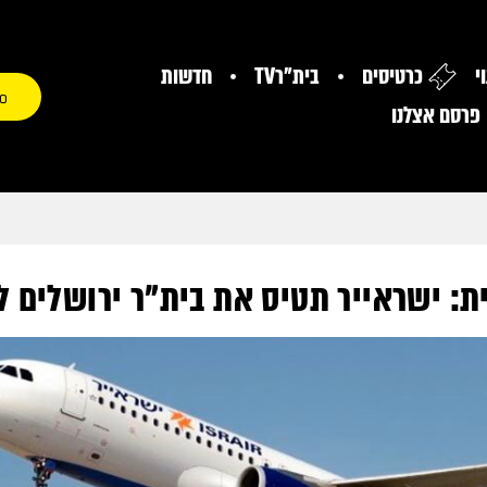
י
כרטיסים
בית"רTV
חדשות
0
פרסם אצלנו
ת: ישראייר תטיס את בית"ר ירושלים ל