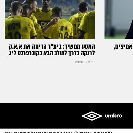
אמיצים,
המסע ממשיך: בית"ר הדיחה את א.א.ק
לרנקה בדרך לשלב הבא בקונרפרנס ליג
31 יולי 2026