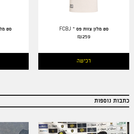
סט מלון צוות פס – FCBJ
סט מלו
₪
259
רכישה
כתבות נוספות