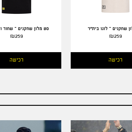
ן שחקנים – לוגו בית"ר
סט מלון שחקנים – שחור ו
₪
259
₪
259
רכישה
רכישה