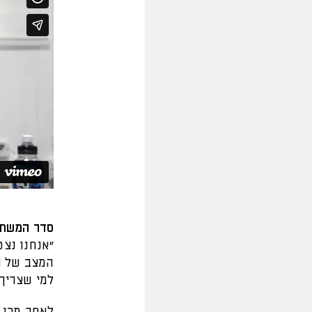
סדר המשחק
"אנחנו נצ
המצב של ה
למי שצריך"
לאחר מכן ה