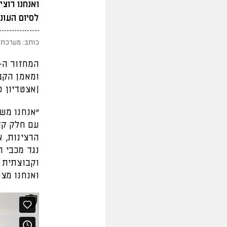
ואנחנו רוצ
לסיום העונ
כותב: מערכת 
ומאמן הקב
(אצטדיון סמי עופר, 21:00, ש
"אנחנו מש
עם חלק קד
הרצינות, א
נגד מכבי ת
וקבוצתית 
ואנחנו מצפ