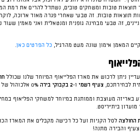
 תוצאות טובות ומשחקים טובים, נשתדל להרים את רמת ה
ת תוצאות טובות. זה טבעי שאחרי פגרה מאוד ארוכה, לוקח 
יינים, זה טבעי מבחינה גופנית ומנטאלית ואני מאמין שעוד נ
יים המאמן אימון שונה מעט מהרגיל,
כל הפרטים כאן
.
פלייאוף
דיין ניתן לרכוש את מארז הפלייאוף המיוחד שלנו שכולל
חו
ת לבחירתכם,
צעיף רשמי
ו-
2 בקבוקי בירה
0% אלכוהול של קרלסברג.
ע באריזה מעוצבת וממותגת במיוחד למשחקי הפליאוף במחי
מועדון בית"ריסט.
 החולצה
לסל הקניות ועל כל רכישה מקבלים את המארז הכו
צעיף והבירה מתנה!