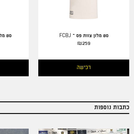
סט מלון צוות פס – FCBJ
סט מלו
₪
259
רכישה
כתבות נוספות