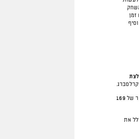
משחק
זמן
וסיף
לצת
ר של
169
לל את