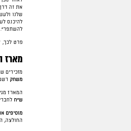
את זה דרך
שלנו ולעשו
להיכנס לענ
להשתפר".
פרט לכך, ק
מארז ה
מזכירים שע
משחק
רשמי
המארז מגי
ש״ח
לחברי 
מוסיפים את
החולצה, ה