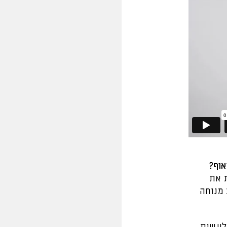
אוף?
 את
מנוחה
 לעשות