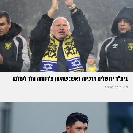
בית"ר ירושלים מרכינה ראש: שמעון צ'רנוחה הלך לעולמו
5 אוגוסט 2026