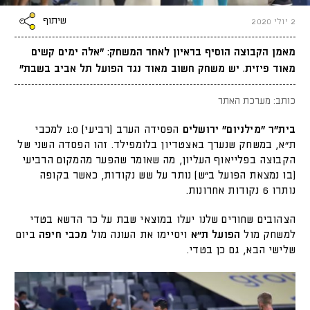
שיתוף
2 יולי 2020
מאמן הקבוצה הוסיף בראיון לאחר המשחק: "אלה ימים קשים
מאוד פיזית. יש משחק חשוב מאוד נגד הפועל תל אביב בשבת"
כותב: מערכת האתר
בית"ר "מילניום" ירושלים
הפסידה הערב (רביעי) 1:0 למכבי
ת״א, במשחק שנערך באצטדיון בלומפילד. זהו הפסדה השני של
הקבוצה בפלייאוף העליון, מה שאומר שהפער מהמקום הרביעי
(בו נמצאת הפועל ב״ש) נותר על שש נקודות, כאשר בקופה
נותרו 6 נקודות אחרונות.
הצהובים שחורים שלנו יעלו במוצאי שבת על כר הדשא בטדי
למשחק מול
הפועל ת״א
ויסיימו את העונה מול
מכבי חיפה
ביום
שלישי הבא, גם כן בטדי.