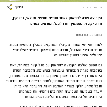
שיתוף
8 ספטמבר 2019
הקבוצה שבה להתאמן לאחר סופ״ש חופשי. אזולאי, גרצ׳קין,
ורדסאקה וקונסטנטין חזרו לסגל. הפרטים בפנים
כותב: מערכת האתר
לאחר שני ימי מנוחה שקיבלו השחקנים במהלך הסופ״ש ובמזג
אוויר סגרירי מהרגיל
,
ערכה היום
(
ראשון
)
בית״ר
״מילניום״
ירושלים
אימון ראשון לשבוע זה
.
גם הפעם נאלצה הקבוצה להתאמן עם סגל קצר במיוחד
,
זאת
בעקבות פגרת הנבחרות שנמצאת בעיצומה
.
הקבוצה חסרה
היום את דן איינבינדר שערך אימון בחדר הכושר של המועדון
,
זאת לאחר שביום חמישי האחרון
,
לאחר בדיקה בביה״ח
,
נודע כי
סובל מקרע חלקי בשריר הארבע ראשי
.
ההערכה היא כי דן
ייעדר בשלושת השבועות הקרובים ויחמיץ את משחקיה
הקרובים של הקבוצה במסגרת הליגה וגביע הטוטו
.
מי שכן התאמנו היום עם הקבוצה באופן מלא היו דיוגו