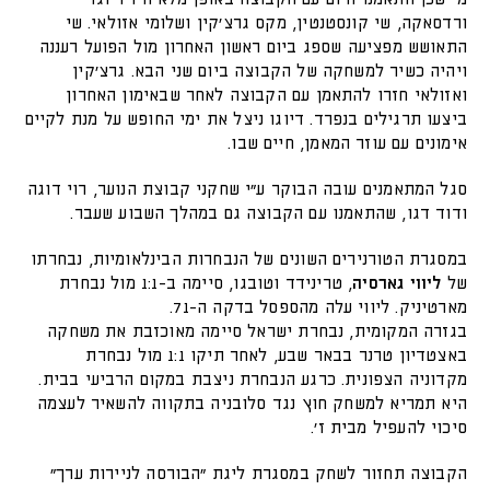
ורדסאקה
,
שי קונסטנטין
,
מקס גרצ׳קין ושלומי אזולאי
.
שי
התאושש מפציעה שספג ביום ראשון האחרון מול הפועל רעננה
ויהיה כשיר למשחקה של הקבוצה ביום שני הבא
.
גרצ׳קין
ואזולאי חזרו להתאמן עם הקבוצה לאחר שבאימון האחרון
ביצעו תרגילים בנפרד
.
דיוגו ניצל את ימי החופש על מנת לקיים
אימונים עם עוזר המאמן
,
חיים שבו
.
סגל המתאמנים עובה הבוקר ע״י שחקני קבוצת הנוער
,
רוי דוגה
ודוד דגו
,
שהתאמנו עם הקבוצה גם במהלך השבוע שעבר
.
במסגרת הטורנירים השונים של הנבחרות הבינלאומיות
,
נבחרתו
של
ליווי
גארסיה
,
טרינידד וטובגו
,
סיימה ב
-1:1
מול נבחרת
מארטיניק
.
ליווי עלה מהספסל בדקה ה
-71.
בגזרה המקומית
,
נבחרת ישראל סיימה מאוכזבת את משחקה
באצטדיון טרנר בבאר שבע
,
לאחר תיקו
1:1
מול נבחרת
מקדוניה הצפונית
.
כרגע הנבחרת ניצבת במקום הרביעי בבית
.
היא תמריא למשחק חוץ נגד סלובניה בתקווה להשאיר לעצמה
סיכוי להעפיל מבית ז׳
.
הקבוצה תחזור לשחק במסגרת ליגת ״הבורסה לניירות ערך״