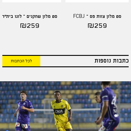
סט מלון צוות פס – FCBJ
סט מלון שחקנים – לוגו בית"ר
₪
259
₪
259
כתבות נוספות
לכל הכתבות