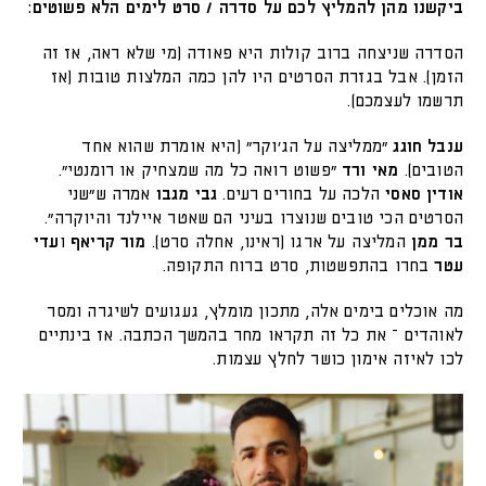
ביקשנו מהן להמליץ לכם על סדרה / סרט לימים הלא פשוטים:
הסדרה שניצחה ברוב קולות היא פאודה (מי שלא ראה, אז זה
הזמן). אבל בגזרת הסרטים היו להן כמה המלצות טובות (אז
תרשמו לעצמכם).
ענבל חוגג
"ממליצה על הג'וקר" (היא אומרת שהוא אחד
הטובים).
מאי ורד
"פשוט רואה כל מה שמצחיק או רומנטי".
אודין סאסי
הלכה על בחורים רעים.
גבי מגבו
אמרה ש"שני
הסרטים הכי טובים שנוצרו בעיני הם שאטר איילנד והיוקרה".
בר ממן
המליצה על ארגו (ראינו, אחלה סרט).
מור קריאף
ו
עדי
עטר
בחרו בהתפשטות, סרט ברוח התקופה.
מה אוכלים בימים אלה, מתכון מומלץ, געגועים לשיגרה ומסר
לאוהדים – את כל זה תקראו מחר בהמשך הכתבה. אז בינתיים
לכו לאיזה אימון כושר לחלץ עצמות.