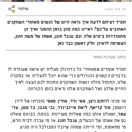
שיתוף
25 מרץ 2020
תמיד רציתם לדעת איך נראה היום של הנשים מאחורי השחקנים
האהובים עליכם? ראיינו כמה מהן בזמן ההסגר ואיך הן
מתמודדות בימים אלה. וגם: ענבל חוגג, אשתו של משה חוגג,
הצטרפה לראיון. חלק ראשון כבר כאן
כותב: מערכת האתר
תמיד אומרים שמאחורי כל כדורגלן מצליח יש אישה שעוזרת לו
בדברים הקטנים והגדולים כדי שהוא יוכל להצליח. אז במקרה
שלנו, התמזל מזלנו ונשות השחקנים נותנות לכם הצצה לאיך
החיים שלהן ושל השחקנים שלנו נראים בזמן הקורונה.
אז פנינו ל
רותם ניצן
,
מאי ורד
,
אודין סאסי
(חברתו של לירן
רוטמן),
מור קריאף
,
ליאת איינבינדר
,
גבי מגבו
,
בר ממן
,
עדי
עטר
, ושאלנו אותן כמה שאלות מעניינות. בנוסף, כבונוס שאלנו
גם את אשתו של הבעלים,
ענבל חוגג
. אז מי עברה לבית חדש,
מי מתאמנת, ומי הייתה שמחה שיובל המבולבל היה מגיע