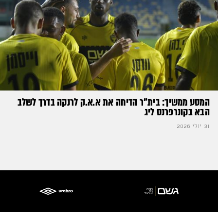
המסע ממשיך: בית"ר הדיחה את א.א.ק לרנקה בדרך לשלב
הבא בקונרפרנס ליג
31 יולי 2026