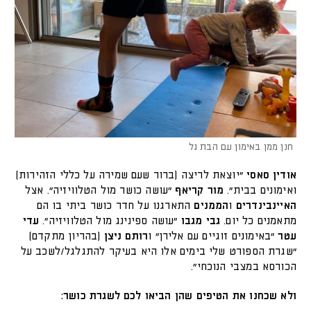
חנן ממן באימון עם הבת גל
אודין סאסי
"יוצאת לריצה (ברור שעם שמירה על כללי הזהירות)
ואימונים בבית".
מור קריאף
"עושה כושר מול הטלוויזיה". אצל
האיינבינדרים
ו
הממנים
התארגנו על חדר כושר ביתי בו הם
מתאמנים כל יום.
גבי מגבו
"עושה ספינינג מול הטלוויזיה".
עדי
עטר
"באימונים זוגיים עם אלירן" ו
רותם ניצן
(בהריון מתקדם)
"שגרת הספורט שלי בימים אלו היא בעיקר להתגלגל/לשכב על
הכורסא במצבי הנוכחי".
ולא שכחנו את הטיפים שהן הביאו לכם לשגרת כושר: