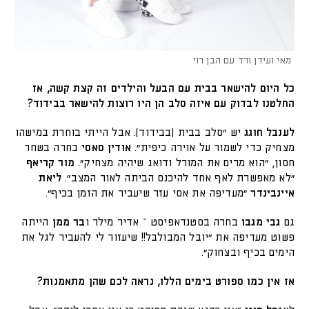
מאי ועידן ורד עם הבן רוי
כל היום להישאר בבית עם הבעל והילדים זה קצת קשה, אז
החלטנו לבדוק עם איזה סלב הן היו רוצות להישאר בבידוד?
לענבל חוגג
יש "סלב בבית (בבידוד). אבל הייתי בוחרת במישהו
מצחיק כדי לשמור על אוירה כיפית".
אודין סאסי
בחרה בשחר
חסון, "הוא מרים את המורל ודואג שיהיה מצחיק".
מור קריאף
"לא מאפשרת לאף אחד להיכנס הביתה לאור המצב".
ליאת
איינבינדר
"מעדיפה את אסי עזר שיעביר את הזמן בכיף".
גם
גבי מגבו
בחרה בסטנדאפיסט – אדיר מילר ו
בר ממן
הייתה
פשוט מעדיפה את "יובל המבולבל!! שיעזור לי להעביר לגל את
הימים בכיף ובצחוק".
אז אין כמו ספורט בימים הללו, נראה לכם שהן מתאמנות?