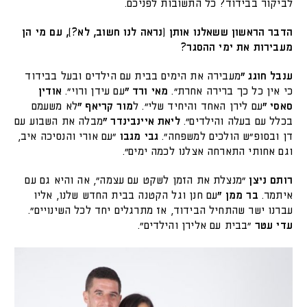
לביקור בבידוד? כל התשובות לפניכם.
הדבר הראשון ששאלנו אותן (נראה לנו חשוב, לא?), עם מי הן
מעבירות את ימי ההסגר?
ענבל חוגג "
מעבירה את הימים בבית עם הילדים ובעל בבידוד
כי אין כל כך ברירה אחרת".
מאי ורד "
עם עידן ורוי".
אודין
סאסי "
עם לירן האחד והיחיד שלי". ל
מור קריאף "
לא משעמם
בכלל עם בעלה והילדים".
ליאת איינבינדר "
מבלה את השבוע עם
דן ובסופ"ש הולכים למשפחה".
גבי מגבו
"עם אורי והנסיכה איב,
וגם אחותי התארחה אצלנו לכמה ימים".
רותם ניצן
"מנצלת את הזמן לשקט עם עצמה", אה והיא גם עם
איתמר.
בר ממן "
עם חנן וגל הקטנה בבית החדש שלנו, אליו
עברנו ישר שהתחיל הבידוד, אז מתרגלים יחד לכל השינויים".
עדי עטר
"בבית עם אלירן והילדים".