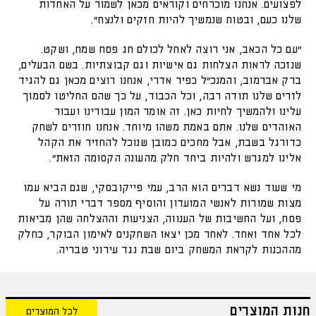
לפצועים. אנחנו מוכרחים וקוראים מכאן לשמור על האחדות
שלנו כעם, ובטוח שנמשיך להיות חזקים ולנצח".
"עם כל הכאב, אני רוצה לאחל לכולם חג פסח שמח, ושקט.
שנזכה לראות הצלחות גם אישיות וגם קבוצתיות. בשם הבעלים,
ברק אברמוב, והמנכ"ל כפיר אדרי, אנחנו רוצים מכאן גם להגיד
לזרים שלנו תודה רבה, וכל הכבוד, על כך שהם החליטו לסמוך
עלינו ולהמשיך לחיות כאן. זה אומר המון עבורינו ועבור
האוהדים שלנו. אתם באמת משהו מיוחד. אנחנו חוזרים לשחק
כדורגל בשבת, אבל מחכים כמובן שנוכל להחזיר את הקהל
אלינו למגרש ולהיות ביחד חלק מהעונה הקסומה הזאת".
מי שעוד נשא דברים הוא הרב, עמי פייקובסקי, שגם הביא עמו
מצות שמורות לאנשי המועדון והוסיף מספר דברי תורה על
פסח, ועל החשיבות של הענווה, הצניעות וההצלחה שהן מביאות
לכל אחד ואחד. לאחר מכן יצאו השחקנים לאימון הבוקר, כחלק
מההכנות לקראת המשחק ביום שבת נגד עירוני טבריה.
חנות המוצרים
לכל המוצרים