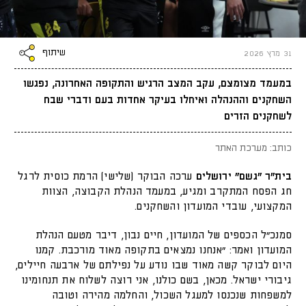
שיתוף
31 מרץ 2026
במעמד מצומצם, עקב המצב הרגיש והתקופה האחרונה, נפגשו
השחקנים וההנהלה ואיחלו בעיקר אחדות בעם ודברי שבח
לשחקנים הזרים
כותב: מערכת האתר
בית"ר "גשם" ירושלים
ערכה הבוקר (שלישי) הרמת כוסית לרגל
חג הפסח המתקרב ומגיע, במעמד הנהלת הקבוצה, הצוות
המקצועי, עובדי המועדון והשחקנים.
סמנכ"ל הכספים של המועדון, חיים נבון, דיבר מטעם הנהלת
המועדון ואמר: "אנחנו נמצאים בתקופה מאוד מורכבת. קמנו
היום לבוקר קשה מאוד שבו נודע על נפילתם של ארבעה חיילים,
גיבורי ישראל. מכאן, בשם כולנו, אני רוצה לשלוח את תנחומינו
למשפחות שנכנסו למעגל השכול, והחלמה מהירה וטובה