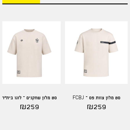
סט מלון צוות פס – FCBJ
סט מלון שחקנים – לוגו בית"ר
₪
259
₪
259