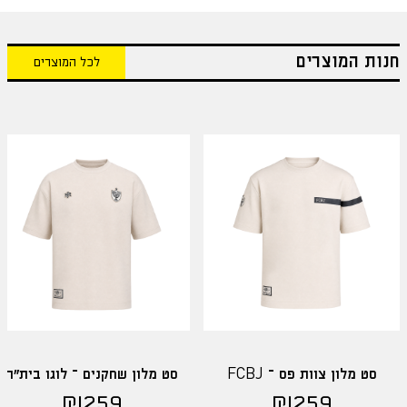
חנות המוצרים
לכל המוצרים
סט מלון צוות פס – FCBJ
סט מלון שחקנים – לוגו בית"ר
₪
259
₪
259