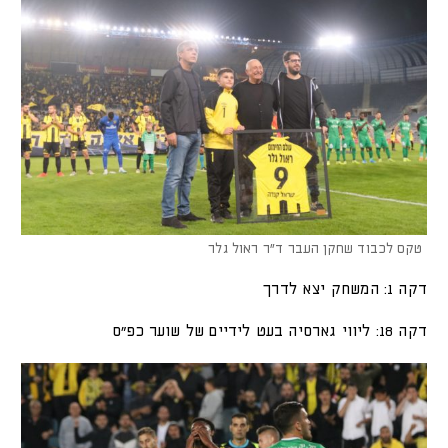
טקס לכבוד שחקן העבר ד"ר ראול גלר
דקה 1: המשחק יצא לדרך
דקה 18: ליווי גארסיה בעט לידיים של שוער כפ"ס