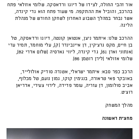
אור זהבי החולה, לצידו של דיוגו ורדאסקה. שלומי אזולאי פתח
בהרכב, והוביל את ההתקפה. מי שעוד פתח הוא גדי קינדה,
אשר נבחר במהלך השבוע האחרון לשחקן החודש של מנהלת
הליגה.
ההרכב שלנו: איתמר ניצן, אנטואן קונטה, דיוגו ורדאסקה, טל
בן חיים, מקס גרצ'קין, דן איינבינדר (ק), עלי מוחמד, תמיר עדי
(אנתוני וארן 61), גדי קינדה, ליווי גארסיה (שלום אדרי 82),
שלומי אזולאי (לירן רוטמן 86).
הרכב כפר סבא: איתמר ישראלי, אטנדה סודיק אולולייד,
באובקר פאי טראורה, בנג'מין קוקו, גמון נועם, טל מכלוף,
אביב סולומון, דן עזריה, עומר פדידה, לירוי צעירי, אדריאן
רוצ'ט.
מהלך המשחק
מחצית ראשונה