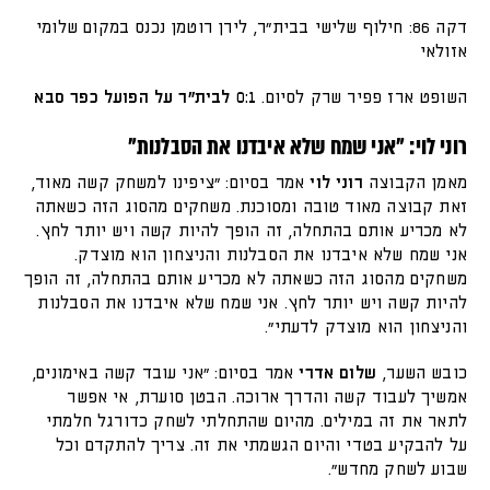
דקה 86: חילוף שלישי בבית"ר, לירן רוטמן נכנס במקום שלומי
אזולאי
השופט ארז פפיר שרק לסיום.
0:1 לבית"ר על הפועל כפר סבא
רוני לוי: "אני שמח שלא איבדנו את הסבלנות"
מאמן הקבוצה
רוני לוי
אמר בסיום: "ציפינו למשחק קשה מאוד,
זאת קבוצה מאוד טובה ומסוכנת. משחקים מהסוג הזה כשאתה
לא מכריע אותם בהתחלה, זה הופך להיות קשה ויש יותר לחץ.
אני שמח שלא איבדנו את הסבלנות והניצחון הוא מוצדק.
משחקים מהסוג הזה כשאתה לא מכריע אותם בהתחלה, זה הופך
להיות קשה ויש יותר לחץ. אני שמח שלא איבדנו את הסבלנות
והניצחון הוא מוצדק לדעתי".
כובש השער,
שלום אדרי
אמר בסיום: "אני עובד קשה באימונים,
אמשיך לעבוד קשה והדרך ארוכה. הבטן סוערת, אי אפשר
לתאר את זה במילים. מהיום שהתחלתי לשחק כדורגל חלמתי
על להבקיע בטדי והיום הגשמתי את זה. צריך להתקדם וכל
שבוע לשחק מחדש".