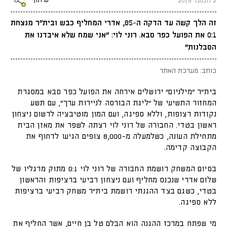
שיתוף
2 נובמבר 2019
זה הלך קשה עד הדקה ה-85, אדרי המחליף כבש ובית"ר מנצחת
0:1 את הפועל כפר סבא. רוני לוי: "אני שמח שלא איבדנו את
הסבלנות"
כותב: מערכת האתר
בית"ר "מילניום" ירושלים אירחה את הפועל כפר סבא במסגרת
המחזור התשיעי של "ליגת הבורסה לניירות ערך", עם תשע
נקודות רצופות, וללא ספיגה, ועם המון מוטיבציה לרשום ניצחון
ראשון בטדי. החבורה של רוני לוי רצתה לשפר את מאזן הבית
מתחילת העונה, כשלמעלה מ-8,000 צופים הגיעו לדחוף את
הקבוצה קדימה.
בסיום המשחק רושמת החבורה של רוני לוי 0:1 מתוק מרגליו של
שלום אדרי שנכנס מחליף ועם ניצחון רביעי ברציפות והראשון
בטדי, כשגם בצד ההגנתי רושמת בית"ר משחק רביעי ברציפות
ללא ספיגה.
מי שפתח במרכז ההגנה הוא הבלם טל בן חיים, אשר החליף את