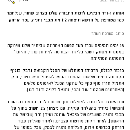
שיתוף
11 פברואר 2021
אוחנה ו-ורד הבקיעו לזכות החבורה שלנו בצהוב שחור, שנלחמה
כמו מטורפת על הדשא וניצחה 1:2 את מכבי נתניה. עטר הורחק
כותב: מערכת האתר
16 ימים תמימים עברו מאז הפעם האחרונה שבית״ר שלנו שיחקה
במסגרת משחק רשמי בליגת "הבורסה לניירות ערך", והיום –
ההמתנה הסתיימה.
כזכור לכולם, מרביתו המוחלט של הסגל הקבוצה נדבק בנגיף
הקורונה בימים שלאחר ההפסד ההוא להפועל ת״א בטדי, ורק
אתמול חזרו סוף סוף כל שחקני הסגל לאימונים מלאים
(האחרונים שבהם – אור זהבי, נתנאל דלויה ודוד דגו).
עם האתגר של חזרה לפעילות תוך שבוע בלבד, התמודדה הערב
(חמישי) בית"ר בהצלחה ענקית, עם
ניצחון 1:2 חשוב
בחוץ על
מכבי נתניה משערים של
מיכאל אוחנה ועידן ורד
(שבישל את
הראשון). לאחר דקות מורטות עצבים, ולאחר שאלירן עטר
הורחק בכרטיס אדום, הצליחה נתניה לצמק, אבל בסופו של