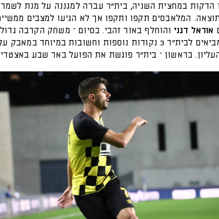
 הדקות במחצית השניה, בית״ר עברה למגננה על מנת לשמר
תוצאה. המלאבסים תקפו ותקפו אך לא הגיעו למצבים ממשיים
ם
אוראל דגני
והוחלף באור זהבי. בסיום – משחק הקרבה גדול
אחד קטן מביאים לבית״ר 3 נקודות נוספות וחשובות במיוחד במאב
עליון. בראשון – בית״ר פוגשת את הפועל באר שבע באצטדיון