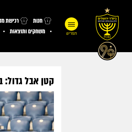
חנות
רכישת מנו
משחקים ותוצאות
תפריט
קטן אבל גדול: בית"ר "ג