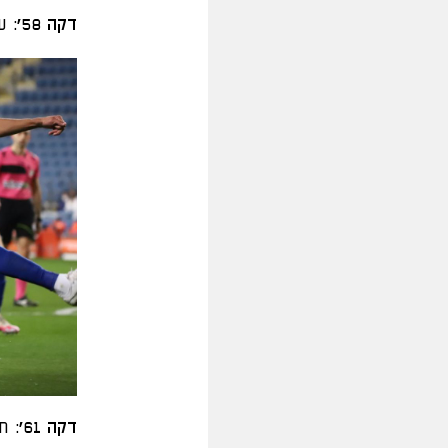
דקה 58':
עט
דקה 61':
חי