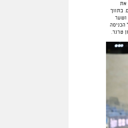
 את
. בתווך
 ושער
ק על הכניסה
 טרנר.