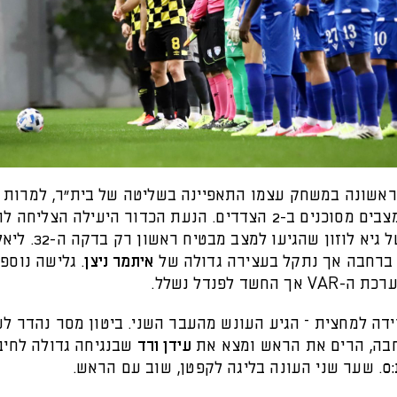
אשונה במשחק עצמו התאפיינה בשליטה של בית״ר, למרות 
מועט של מצבים מסוכנים ב-2 הצדדים. הנעת הכדור היעילה הצלי
הכחולים של גיא לוזון שהגיעו ל
ברחבה אך נתקל בעצירה גדולה של
איתמר ניצן
. גלישה נוספ
 החשד לפנדל נשלל.
ידה למחצית – הגיע העונש מהעבר השני. ביטון מסר נהדר לש
בה, הרים את הראש ומצא את
עידן ורד
שבנגיחה גדולה לחיב
. שער שני העונה בליגה לקפטן, שוב עם הראש.