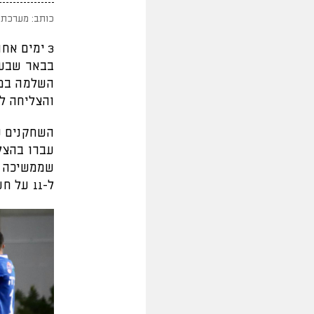
כותב: מערכת 
בבאר שבע,
והצליחה ל
השחקנים ש
עברו בהצל
שממשיכה ל
ל-11 על חשבונם היו