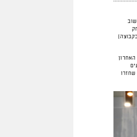
ק חשוב
ק
ונה בקבוצה)
האחרון
ים
 שחזרו