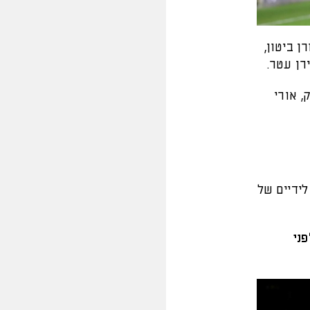
ן ביטון,
ירן עטר.
, אורי
 יפה עד ל-16 אבל בעט לידיים של
ורד, 1:0 בית"ר לפני