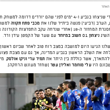
האתר
3 ימים אחרי שניצחו בגביע ו-4 ימים לפני שהם יורדים דרומה למשח
 הערב (רביעי) פגשה בית״ר שלנו את
מכבי פתח תקווה
למשח
השלמה במסגרת המחזור ה-18 (אחרי שנדחה עקב התפרצות הקור
השיג
ניצחון 0:1 חשוב במיוחד
עם שער של הקפטן עידן ורד.
לנו הגיעו היום למושבה במצב רוח טוב לאחר שביום ראשון 
חה את השלב הראשון בגביע המדינה, אך גם עם מצבת פצוע
התארך, אשר כוללת בין היתר את
תמיר עדי וניקו אולסק
. מי
עלי מוחמד ואלירן עטר
(שחזר מעונש הרחקה).