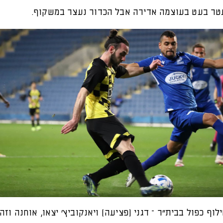
ר בעט בעוצמה אדירה אבל הכדור נעצר במשקוף.
לוף כפול בבית"ר – דגני (פציעה) ויאנקוביץ' יצאו, אוחנה וזהב