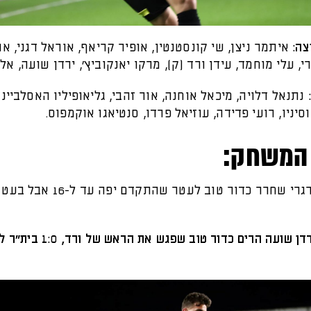
צה:
איתמר ניצן, שי קונסטנטין, אופיר קריאף, אוראל דגני, אור
י, עלי מוחמד, עידן ורד (ק), מרקו יאנקוביץ׳, ירדן שועה, אל
נתנאל דלויה, מיכאל אוחנה, אור זהבי, גליאופיליו האסלביינק
סיניו, רועי פדידה, עוזיאל פרדו, סנטיאגו אוקמפוס.
המשחק:
זרגרי שחרר כדור טוב לעטר שהתקדם
דקה 45': ירדן שועה הרים כדור טוב שפגש את הראש של 