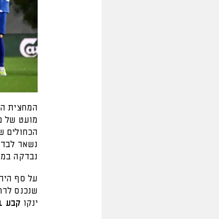
המחצית הר
נשאר לבד 
נבדקה במערכת ה-VAR אך
על סף היר
שנכנס לרח
ינקו
קבע 0:1