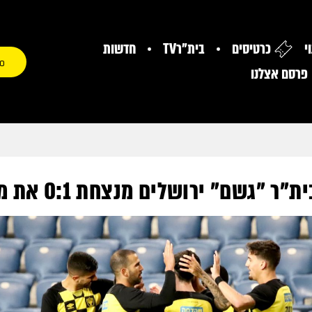
י
כרטיסים
בית"רTV
חדשות
0
פרסם אצלנו
שם" ירושלים מנצחת 0:1 את מכבי פתח תקווה