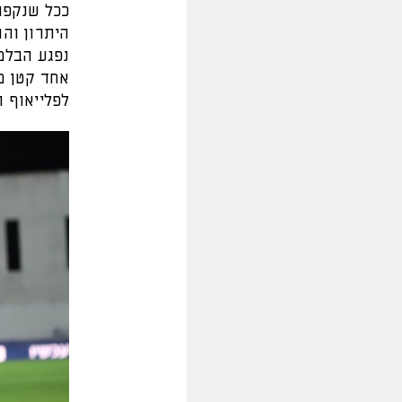
ככל שנקפו
היתרון וה
נפגע הבל
לפלייאוף ה