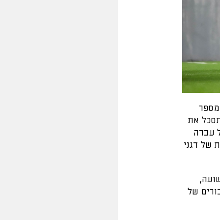
מספר
חה לתסכל את
מצב מבטיח ראשון רק בדקה ה-32. ליאל עבדה
ת של דגני
ועה,
ורים של