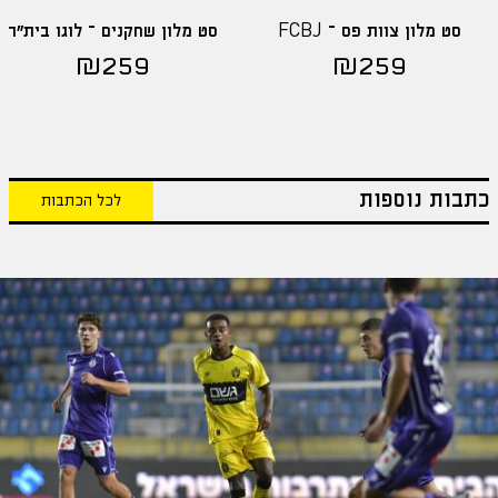
סט מלון צוות פס – FCBJ
סט מלון שחקנים – לוגו בית"ר
₪
259
₪
259
כתבות נוספות
לכל הכתבות