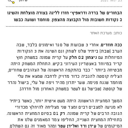
שיתוף
23 ינואר 2021
הבחורים של ברדה ודראפיץ׳ חזרו לליגה בצורה מוצלחת והשיגו
3 נקודות חשובות מול הקבוצה מהצפון. מוחמד ושועה כבשו
כותב: מערכת האתר
ככה חוזרים.
אחרי 3 שבועות של סגר ואימונים בלבד, שבה
הערב (שבת) בית״ר שלנו לשחק וגם השיגה את 3 הנקודות
המיוחלות עם
ניצחון 0:2 חלק
על קרית שמונה במשחק חוץ
קריר במיוחד באצטדיון העירוני בק״ש. התחלת המשחק היתה
מבטיחה ביותר – כבר בהתקפה הראשונה של הצהובים שחורים,
הצליח קוסטה להגביה כדור מדויק לרחבה שמצא את עלי
מוחמד שנגח פנימה. שער יתרון מהיר ויפה של עלי, בישול נהדר
של קוסטה (שבישל גם לעטר במשחק האחרון מול חדרה).
המשך המחצית הראשונה היתה מעט איטית יותר, כאשר בית״ר
לא מגיעה למצבים רבים ומצד שני מצליחה להיחלץ מכדורי
הגובה הרבים של קרית שמונה.
רק 0:1
בסיום המחצית הראשונה.
בתחילת המחצית השנייה, החליפו צמד המאמנים שלנו את
המיקומים של
עידן ורד ואלירן עטר
ומהר מאוד זה גם השתלם.