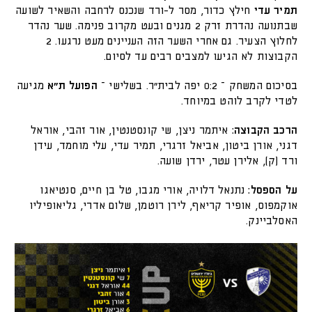
תמיר עדי
חילץ כדור, מסר ל-ורד שנכנס לרחבה והשאיר לשועה
שבתנועה נהדרת זרק 2 מגנים ובעט מקרוב פנימה. שער נהדר
לחלוץ הצעיר. גם אחרי השער הזה העניינים מעט נרגעו. 2
הקבוצות לא הגיעו למצבים רבים עד לסיום.
בסיכום המשחק – 0:2 יפה לבית״ר. בשלישי –
הפועל ת״א
מגיעה
לטדי לקרב לוהט במיוחד.
הרכב הקבוצה:
איתמר ניצן, שי קונסטנטין, אור זהבי, אוראל
דגני, אורן ביטון, אביאל זרגרי, תמיר עדי, עלי מוחמד, עידן
ורד (ק), אלירן עטר, ירדן שועה.
על הספסל:
נתנאל דלויה, אורי מגבו, טל בן חיים, סנטיאגו
אוקמפוס, אופיר קריאף, לירן רוטמן, שלום אדרי, גליאופיליו
האסלביינק.