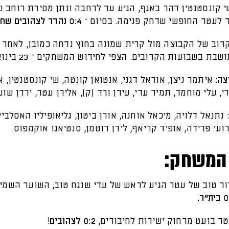
י קונסטנטין דהר באגף, הגיע עד לרחבה ונתן מסירת רוחב 
 לעטר החופשי שדחק פנימה. בסיום –
0:4 נהדר לצהובים שחורים
וב של הקבוצה מול קרית שמונה בחוץ נדחה כמובן, לאחר
שבת בשבועות הקרובים. הצפי לחידוש המשחקים – 23 בינואר.
צה:
איתמר ניצן, אוראל דגני, אנטואן קונטה, שי קונסטנטין, או
י, עלי מוחמד, תמיר עדי, עידן ורד (ק), אלירן עטר, ירדן שוע
נתנאל דלויה, מיכאל אוחנה, אורן ביטון, גליאופיליו האסלביי
רועי פדידה, אופיר קריאף, לירן רוטמן, סנטיאגו אוקמפוס.
המשחק:
8': כדור טוב של עטר הגיע לראש של עדי שנגח טוב, השוער השמי
ת"ר.
0:2 לצהובים!