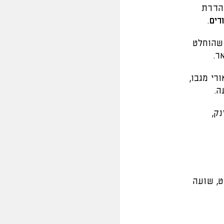
נהדרת
.
 שהוחלט
רי מגבו,
ה.
נק,
ט, שועה