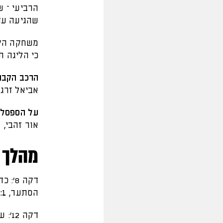
הרביעי – ש
שהגיעה עד
משחקה הקר
כי הליגה תו
הרכב הקבו
אביאל זרגר
על הספסל:
אור זהבי, 
מהלך 
דקה 
הסתער,
0:1 בי
דקה 12': עטר בועט מרחוק ישירות לחיבורים,