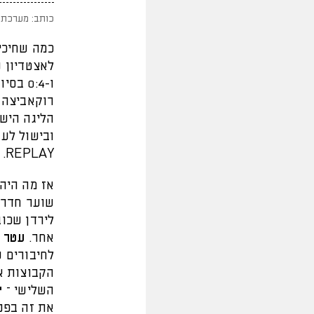
כותב: מערכת 
כמה שחיכינ
לאצטדיון 
ו-0:4
ובישול לע
REPLAY.
אז מה היה
שוער חדרה
לירדן שכו
אחר.
עטר
ק
השלישי –
י