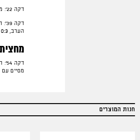
דקה 22': מוחמד נכנס טוב למרכז, בעט בשמאל אבל סמוך לקורה
דקה
הערב,
0:3 בית"ר.
מחצית 
דקה
מסיים עם 
חנות המוצרים