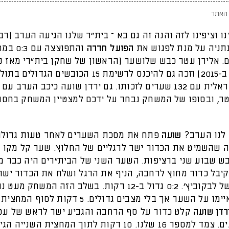
האתר
ו וציפינו לזה והנה זה גם בא – בית״ר שלנו הגיעה הערב (רבי
נתניה על מנת לפגוש את
הפועל חדרה
והתפוצצה עם
 בסיום. אלירן עטר כבש שלושער (הראשון של שחקן בית״רי מאז נ
רוקאביצה ב-2015) וזכה גם להיכנס לרשימת 15 הכובשים הגדולים
הליגה הישראלית עם 132 שערים לזכותו. גם ירדן שועה כיכב הערב 
טר, ובסופו של המשחק נבחר על ידכם למצטיין המשחק בחסו
 לנו הערב?
שועה
פתח את מסכת השערים לאחר טעות גדולה
 שהשמיט את הכדור ישר לרגליים של החלוץ. שער קל מקו 
בש שבוע שני ברציפות. השער השני של הבית״רים היה כבר מ
יבל כדור מחוץ לרחבה, הניף את הרגל ושלח את הכדור ישר
הקבוצות איימו על השער אך בלי מצבים גדולים. 5 דקות לסוף
רדן שועה
קלט כדור על סף הרחבה והגביע ישר לראש של ע
את זה בפנים. צמד למספר 16 שלנו. 10 דקות לתוך המחצית השנייה