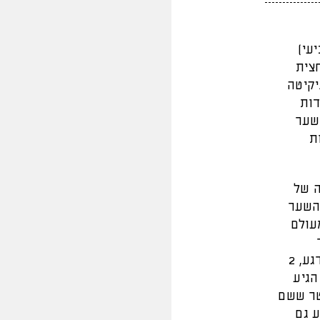
עי)
 0:3 במחצית
יקיטה
 בתולדות
עם שער
ת
 של
השער
עולם
לחיבורים של לבקוביץ׳. 0:2 גדול ב-12 דקות. בשלב הזה המשחק מעט נרגע, 2
 המחצית הגיע
טר ששם
 הגיע גם