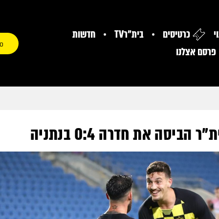
י
כרטיסים
בית"רTV
חדשות
0
פרסם אצלנו
הביסה את חדרה 0:4 בנתניה