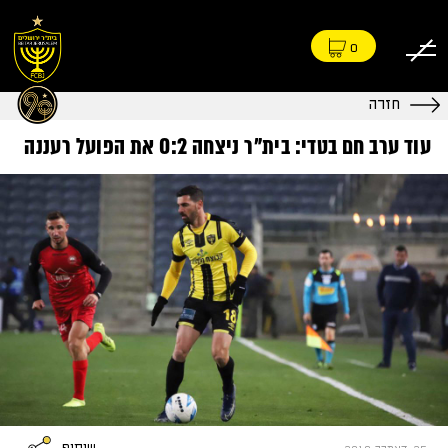
0
חזרה
עוד ערב חם בטדי: בית"ר ניצחה 0:2 את הפועל רעננה