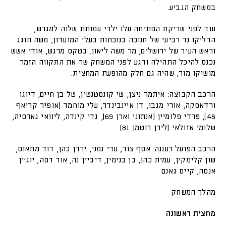
במשחק הגביע.
עוד לפני שריקת הפתיחה עלו ילדי עמותת שלוה למגרש,
הדליקו נר רביעי של חנוכה בנוכחות בעלי המועדון, משה חוגג
וראש העיר של ירושלים, מר משה ליאון. בטקס מרגש, אודי אשש
נכנס להיכל התהילה ורגע לפני המשחק שר את התקווה הזמר
מושיקו מור, שהיה גם חלק מהופעת המחצית.
הרכב הקבוצה: איתמר ניצן, שי קונסטנטין, טל בן חיים, דיוגו
ורדאסקה, אורי מגבו, דן איינבינדר, עלי מוחמד (אופיר קריאף
46), פרדי פלומיין (אנתוני וארן 69), גדי קינדה, ליוואי גארסיה,
שלומי אזולאי (לירן רוטמן 81)
הרכב הפועל רעננה: אסף צור, עדי נמני, ירדן כהן, דוד מתאוס,
שון קלימקין, עמית כהן, בן בנימין, דיביין נה, אור דסה, יוג׳ין
אנסה, קייס גאנם
מהלך המשחק
מחצית ראשונה