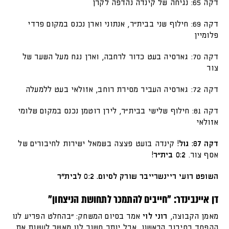
דקה 65: נגיחה של קינדה נהדפה לקרן
דקה 69: חילוף שני בבית"ר, אנתוני וארן נכנס במקום פרדי
פלומיין
דקה 70: גארסיה בעט כדור לרחבה, וארן נגח מעל השער של
צור
דקה 72: גארסיה העביר מסירת רוחב, אזולאי בעט ללמעלה
דקה 81: חילוף שלישי בבית"ר, לירן רוטמן נכנס במקום שלומי
אזולאי
דקה 87: גול!
קינדה בועט פצצה בשמאל ישירות לחיבורים של
אסף צור.
0:2 בית״ר!
השופט רועי ריינשרייבר שורק לסיום. 0:2 לבית"ר
דן איינבינדר: "חייבים להתמכר לתחושת הניצחון"
מאמן הקבוצה,
רוני לוי
אמר בסיום המשחק: "בהחלט הפריע לנו
ההפסד בסיבוב הראשון, אבל יותר חשוב לנו מאשר לעשות את