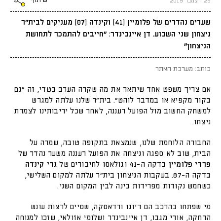
שיתוף
25 דצמבר 2019
שערים נהדרים של פלומיין (41) וקינדה (87) מעניקים לבית"ר
ניצחון שני השבוע. דן איינבינדר: "חייבים להתמכר לתחושת
הניצחון"
כותב: מערכת האתר
אם צריך משפט אחד שיתאר את מה שקרה הערב בטדי, זה "גם
בקור מקפיא או במדבר לוהט". בית"ר שלנו עלתה למגרש
למשחק החשוב מול הפועל רעננה, לאחר שכל יריבותינו לצמרת
ניצחו.
החבורה הלוחמת שלנו, שנמצאת בתקופה טובה, שמרה על
הבית, שוב לא ספגה וניצחה את הפועל רעננה משער נהדר של
פרדי פלומיין
בדקה ה-41 וגולאסו לחיבורים של
גדי קינדה
בדקה ה-87. בעקבות הניצחון בית"ר עלתה למקום השלישי,
כשחמש נקודות מפרידות בינה לבין המקום השני.
מי שפתחו בהרכב הם דיוגו ורדאסקה, שסיים לרצות עונש
הרחקה, אורי מגבו, דן איינבינדר ושלומי אזולאי, שזכו למנוחה