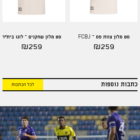
סט מלון צוות פס – FCBJ
סט מלון שחקנים – לוגו בית"ר
₪
259
₪
259
כתבות נוספות
לכל הכתבות