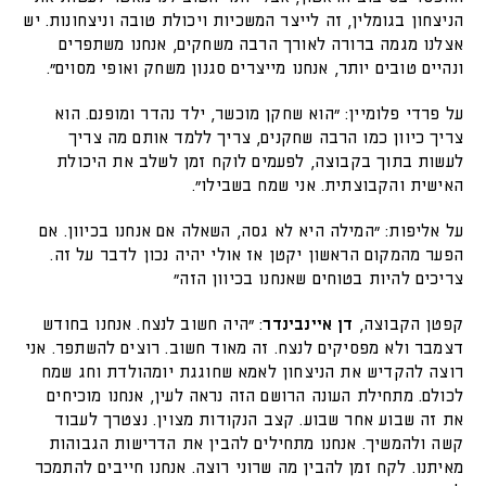
הניצחון בגומלין, זה לייצר המשכיות ויכולת טובה וניצחונות. יש
אצלנו מגמה ברורה לאורך הרבה משחקים, אנחנו משתפרים
ונהיים טובים יותר, אנחנו מייצרים סגנון משחק ואופי מסוים".
על פרדי פלומיין: "הוא שחקן מוכשר, ילד נהדר ומופנם. הוא
צריך כיוון כמו הרבה שחקנים, צריך ללמד אותם מה צריך
לעשות בתוך בקבוצה, לפעמים לוקח זמן לשלב את היכולת
האישית והקבוצתית. אני שמח בשבילו".
על אליפות: "המילה היא לא גסה, השאלה אם אנחנו בכיוון. אם
הפער מהמקום הראשון יקטן אז אולי יהיה נכון לדבר על זה.
צריכים להיות בטוחים שאנחנו בכיוון הזה"
קפטן הקבוצה,
דן איינבינדר
: "היה חשוב לנצח. אנחנו בחודש
דצמבר ולא מפסיקים לנצח. זה מאוד חשוב. רוצים להשתפר. אני
רוצה להקדיש את הניצחון לאמא שחוגגת יומהולדת וחג שמח
לכולם. מתחילת העונה הרושם הזה נראה לעין, אנחנו מוכיחים
את זה שבוע אחר שבוע. קצב הנקודות מצוין. נצטרך לעבוד
קשה ולהמשיך. אנחנו מתחילים להבין את הדרישות הגבוהות
מאיתנו. לקח זמן להבין מה שרוני רוצה. אנחנו חייבים להתמכר