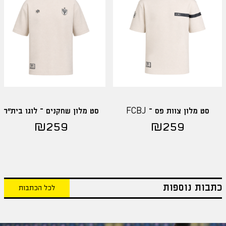
סט מלון צוות פס – FCBJ
סט מלון שחקנים – לוגו בית"ר
₪
259
₪
259
כתבות נוספות
לכל הכתבות