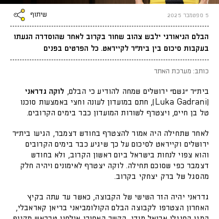
שיתוף
5 ספטמבר 2025
הבלם הגיאורגי ילבש צהוב שחור בקרוב לאחר שהוסדרה הגעתו
בעקבות סיכום בין בית"ר לקייראט. כל הפרטים בפנים
כותב: מערכת האתר
בית"ר "גשם" ירושלים שמחה להודיע כי הבלם,
לוקה גדראני
(Luka Gadrani), חתם במועדון לעונה וחצי באמצעות סוכנו
טל בן חיים, ויצטרף לשורות המועדון כבר בימים הקרובים.
לאחר שתחילה היה אמור להצטרף בחודש דצמבר, הגיעו בית"ר
ירושלים וקייראט לסיכום על כך שיגיע כבר בימים הקרובים
והוא צפוי לנחות בישראל ביום ראשון הקרוב, ולא בחודש
דצמבר כפי שסוכם תחילה. לוקה יצטרף לאימונים ויהיה חלק
מהסגל של ברק יצחקי בקרוב.
גדראני יהיה הזר השישי של הקבוצה, כאשר עד עתה בקיץ
האחרון הצטרפו לקבוצה הבלם הקולומביאני בריאן קאראבלי,
המגן הסנגלי אריאל מנדי, הקשר האחורי אילסון טבראש מקייפ