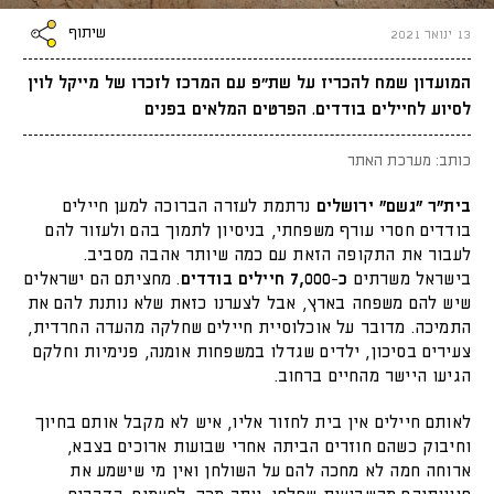
שיתוף
13 ינואר 2021
המועדון שמח להכריז על שת״פ עם המרכז לזכרו של מייקל לוין
לסיוע לחיילים בודדים. הפרטים המלאים בפנים
כותב: מערכת האתר
בית"ר "גשם" ירושלים
נרתמת לעזרה הברוכה למען חיילים
בודדים חסרי עורף משפחתי, בניסיון לתמוך בהם ולעזור להם
לעבור את התקופה הזאת עם כמה שיותר אהבה מסביב.
בישראל משרתים
כ-7,000 חיילים בודדים
. מחציתם הם ישראלים
שיש להם משפחה בארץ, אבל לצערנו כזאת שלא נותנת להם את
התמיכה. מדובר על אוכלוסיית חיילים שחלקה מהעדה החרדית,
צעירים בסיכון, ילדים שגדלו במשפחות אומנה, פנימיות וחלקם
הגיעו היישר מהחיים ברחוב.
לאותם חיילים אין בית לחזור אליו, איש לא מקבל אותם בחיוך
וחיבוק כשהם חוזרים הביתה אחרי שבועות ארוכים בצבא,
ארוחה חמה לא מחכה להם על השולחן ואין מי שישמע את