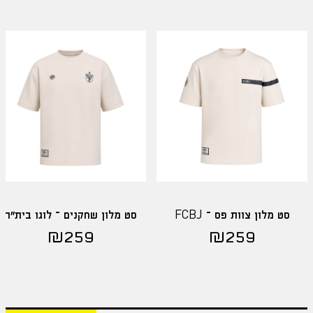
סט מלון צוות פס – FCBJ
סט מלון שחקנים – לוגו בית"ר
₪
259
₪
259