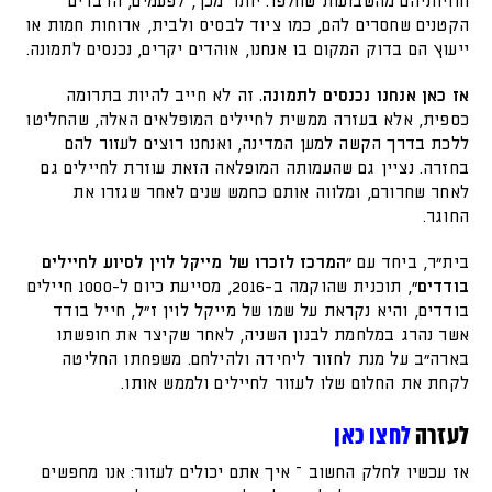
חוויותיהם מהשבועות שחלפו. יותר מכך, לפעמים, הדברים
הקטנים שחסרים להם, כמו ציוד לבסיס ולבית, ארוחות חמות או
ייעוץ הם בדוק המקום בו אנחנו, אוהדים יקרים, נכנסים לתמונה.
אז כאן אנחנו נכנסים לתמונה.
זה לא חייב להיות בתרומה
כספית, אלא בעזרה ממשית לחיילים המופלאים האלה, שהחליטו
ללכת בדרך הקשה למען המדינה, ואנחנו רוצים לעזור להם
בחזרה. נציין גם שהעמותה המופלאה הזאת עוזרת לחיילים גם
לאחר שחרורם, ומלווה אותם כחמש שנים לאחר שגזרו את
החוגר.
בית"ר, ביחד עם "
המרכז לזכרו של מייקל לוין לסיוע לחיילים
בודדים
", תוכנית שהוקמה ב-2016, מסייעת כיום ל-1000 חיילים
בודדים, והיא נקראת על שמו של מייקל לוין ז"ל, חייל בודד
אשר נהרג במלחמת לבנון השניה, לאחר שקיצר את חופשתו
בארה"ב על מנת לחזור ליחידה ולהילחם. משפחתו החליטה
לקחת את החלום שלו לעזור לחיילים ולממש אותו.
לעזרה
לחצו כאן
אז עכשיו לחלק החשוב – איך אתם יכולים לעזור: אנו מחפשים