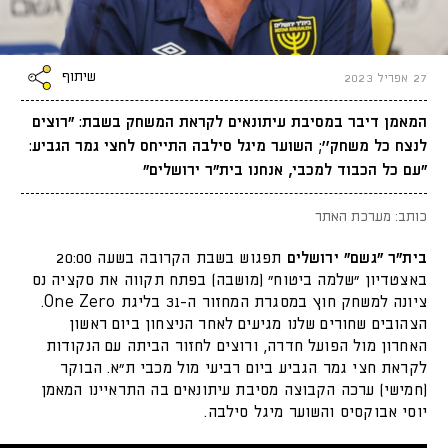
שיתוף
27 אפריל 2023
המאמן דיבר במסיבת עיתונאים לקראת המשחק בשבת: "רוצים
לנצח כל משחק''; השוער מיגל סילבה התייחס לחצי גמר הגביע:
"עם כל הכבוד למכבי, אנחנו בית"ר ירושלים"
כותב: מערכת האתר
בית”ר “גשם” ירושלים
תפגוש בשבת הקרובה בשעה 20:00
באצטדיון “שלמה ביטוח” (מושבה) בפתח תקווה את סקציה נס
ציונה למשחק חוץ במסגרת המחזור ה-31 בליגת One Zero.
הצהובים שחורים שלנו מגיעים לאחר הניצחון ביום ראשון
האחרון מול הפועל חדרה, ורוצים לחזור הביתה עם הנקודות
לקראת חצי גמר הגביע ביום רביעי מול מכבי ת"א. הבוקר
(חמישי) ערכה הקבוצה מסיבת עיתונאים בה התראיינו המאמן
יוסי אבוקסיס והשוער מיגל סילבה.