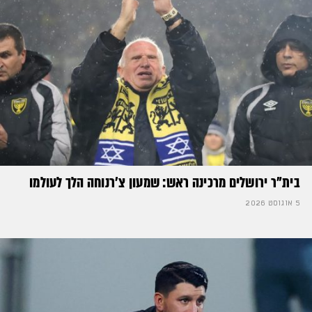
בית"ר ירושלים מרכינה ראש: שמעון צ'רנוחה הלך לעולמו
5 אוגוסט 2026