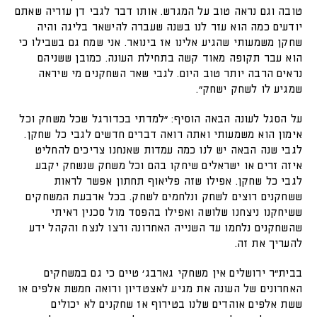
טובה וגם נראה טוב על המגרש. אותו דבר לגבי דן עזריה שאתם
יודעים כמה הוא עזר לנו בשנה שעברה להישאר בליגה והיה
שחקן משמעותי שהגיע אלינו אז בינואר. אני שמח גם בשבילו כי
הוא עבר תקופה מאוד קשה בתחילת העונה. כמובן ששניהם
נראים הרבה יותר טוב היום. לגבי שאר השחקנים מי שיראה
שמגיע לו לשחק ישחק".
על הסגל לעונה הבאה הוסיף: "למדתי בכדורגל שכל משחק וכל
אימון הוא משמעותי ואתה רואה דברים חדשים לגבי כל שחקן.
לגבי שנה הבאה יש לנו כמה עמדות שאנחנו צריכים להחליט
איזה זרים או ישראלים שיחקו בהם וכל משחק שנשחק יקבע
לגבי כל שחקן. אפילו שזה פליאוף תחתון אפשר לראות
ששחקנים רוצים לשחק ונלחמים לשחק. בכל ארבעת המשחקים
ששיחקנו ניצחנו שלושה ואפילו בהפסד מול סכנין ראיתי
שהשחקנים נלחמו עד השנייה האחרונה ורצו לנצח והקהל ידע
להעריך את זה.
בבית"ר ירושלים אין משחקי גארבג' טיים כי גם במשחקים
האחרונים של העונה את מגיע לאצטדיון ורואה חמשת אלפים או
ששת אלפים אוהדים שלנו בטירוף אז שחקנים לא יכולים