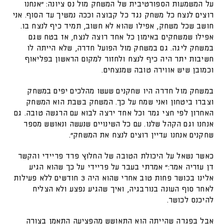
על המשמעות הספורטיבית של המשחק מול נס ציונה: "אנחנו
רוצים לנצח כל משחק נגד כל קבוצה וככה נמשיך עד הסוף. אני
חושב שכל משחק, אפילו שהוא לא חשוב, תמיד כיף לנצח בו.
אפילו שמשחקים באימון כל אחד רוצה לנצח, אז בטח שגם
במשחק ליגה. גם במשחק מול הפועל חדרה, שלא הייתה לו
חשיבות יתר היה כיף לנצח ולחזור למקום הראשון בפליאוף
וכמובן שיש אווירה טובה שמנצחים.
במשחק מול חדרה היו שחקנים שעשו מהלכים יפים במשחק
וצברו ביטחון ואני שמח על כך. המשחק בשבת הוא המשחק
האחרון לפי חצי גמר וכל אחד ירצה לבוא עם הרגשה טובה. גם
אנחנו וגם הקהל שלנו. עם כל השינויים שנעשה ונאושש מספר
שחקנים אנחנו עדיין רוצים לנצח את המשחק".
כאשר נשאל על היכולת הטובה של החלוץ פרד פריידי והקשר
דן עזריה אמר:" אמרתי בעבר על פריידי על כך שהוא הגיע
אלינו בכושר פחות טוב אחרי שהוא היה 3 חודשים ללא פעילות
לאחר סוף העונה בנורבגיה, ואיך שהגיע נפצע ולא הצליח
להיכנס לכושר.
אבל בפגרה שהייתה הוא התאושש מהפציעה התאמן בצורה