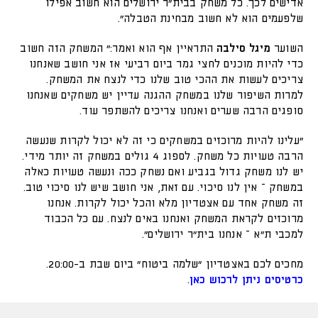
אדישים לכך. כל משחק בבית"ר ירושלים הוא חשוב אפילו
שלפעמים הוא לא חשוב מבחינת הטבלה".
השוער
מיגל סילבה
התראיין אף הוא ואמר:" המשחק הזה חשוב
כדי להיות מוכנים לחצי גמר ביום רביעי אז אני חושב שאנחנו
צריכים לעשות את ההכי טוב שלנו כדי לנצח את המשחק.
למרות השיפור שלנו במשחק ההגנה עדיין יש משחקים שאנחנו
סופגים הרבה שערים ואנחנו צריכים להשתפר עוד.
"עלינו להיות מרוכזים במשחקים כי זה לא יכול לקרות שנעשה
הרבה טעויות כל משחק. לספוג 4 גולים במשחק זה יותר מידי.
יש לנו משחק גדול בגביע ואם נשחק ככה ונעשה טעויות כאלה
במשחק – אין לנו סיכוי. עם זאת, אני חושב שיש לנו סיכוי טוב.
זה משחק אחד עם אצטדיון מלא והכל יכול לקרות. אנחנו
מרוכזים לקראת המשחק ואנחנו באים לנצח. עם כל הכבוד
למכבי ת"א – אנחנו בית"ר ירושלים".
מחכים לכם באצטדיון "שלמה ביטוח" ביום שבת ב-20:00.
כרטיסים ניתן לרכוש כאן
.