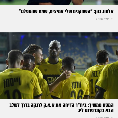
אלמוג כהן: "השחקנים שלי אמיצים, שמח שהעפלנו"
31 יולי 2026
המסע ממשיך: בית"ר הדיחה את א.א.ק לרנקה בדרך לשלב
הבא בקונרפרנס ליג