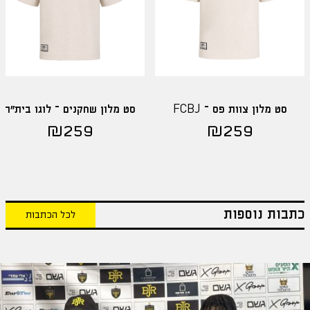
סט מלון צוות פס – FCBJ
סט מלון שחקנים – לוגו בית"ר
₪
259
₪
259
כתבות נוספות
לכל הכתבות