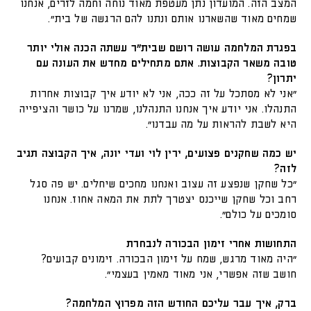
המצב הזה. המועדון נתן מעטפת מאוד נוחה וחמה לזרים, אנחנו
שמחים מאוד שהשארנו אותם ונתנו להם הרגשה של בית”.
בפגרת המלחמה עושה רושם שבית”ר עשתה הכנה אולי יותר
טובה משאר הקבוצות. אתם מתחילים מחדש את העונה עם
יתרון?
”אני לא מסתכל על זה ככה, אני לא יודע איך קבוצות אחרות
התנהלו. אני יודע איך אנחנו התנהלנו, שמרנו על כושר והציפייה
היא לשבת להראות על מה עבדנו”.
יש כמה שחקנים פצועים, ירין לוי ועדי יונה, איך הקבוצה תגיב
לזה?
”כל שחקן שנפצע זה עצוב ואנחנו מחכים שיחלים. יש פה סגל
רחב וכל שחקן שייכנס יצטרך לתת את המאה אחוז. אנחנו
סומכים על כולם”.
התחושות אחרי זימון הבכורה לנבחרת
”היה מאוד מרגש, שמח על זימון הבכורה. זימונים קבועים?
חושב שזה אפשרי, אני מאוד מאמין בעצמי”.
ברק, איך עבר עליכם החודש הזה מפרוץ המלחמה?