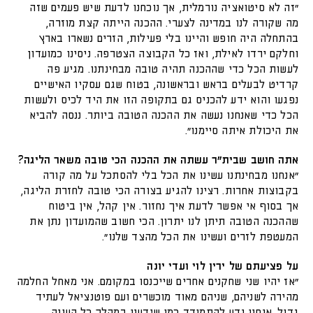
”זה לא סיטואציה נורמלית, אך נוכחנו לדעת שיש פעמים שזה
מה שקורה לנו במדינה לצערי. ההכנה הייתה קצת מוזרה,
בהתחלה היה חופש והיינו בלי פעילות, הזרים נשארו בארץ
וחלקם ירדו לאילת, ואז כל הקבוצה הצטרפה. ניסינו כמועדון
לעשות הכל כדי שההכנה תהיה טובה מבחינתנו. מגיע פה
קרדיט לבעלים בראש ובראשונה, בטוח שגם עסקיו האישיים
נפגעו והוא ידע להכניס גם בתקופה הזו את היד לכיס ולעשות
הכל כדי שאנחנו נעשה את ההכנה הטובה ביותר. ננסה להביא
את היכולת איתה סיימנו”.
אתה חושב שבית”ר עשתה את ההכנה הכי טובה משאר הליגה?
”אנחנו מבחינתנו עשינו את הכל בלי להסתכל על מה קורה
בקבוצות אחרות. רצינו להגיע בצורה הכי טובה לחזרת הליגה,
אך בסוף אי אפשר לדעת איך נחזור. אין קהל, אין ביטוח
שההכנה הטובה תיתן לנו יתרון. הכי חשוב שהמועדון נתן את
המעטפת לזרים ועשינו את הכל מהצד שלנו”.
על פציעתם של ירין לוי ועדי יונה
”אז יהיו שני שחקנים אחרים שייכנסו במקומם. אני מאחל החלמה
מהירה לשניהם, שניהם מאוד מוכשרים ועם פוטנציאל לעתיד
גדול. אנחנו נדע להתמודד כמו שידענו במהלך כל העונה