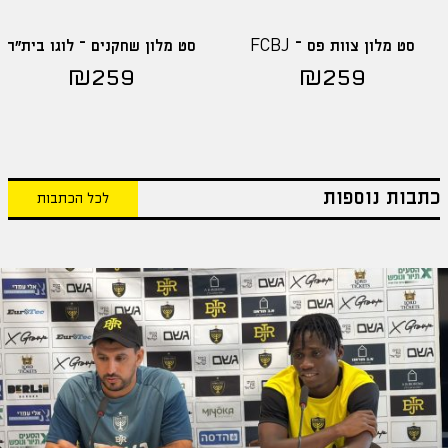
סט מלון צוות פס – FCBJ
סט מלון שחקנים – לוגו בית"ר
₪
259
₪
259
כתבות נוספות
לכל הכתבות