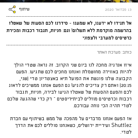
שיתוף
13 פברואר 2020
אל תגידו לא ידענו, לא שמענו - סידרנו לכם הסעות של שאטלז
בהרשמה מוקדמת ללא תשלום! וגם: חניות, תגבור רכבות ומכירת
כרטיסים למערבי ולצפוני
כותב: מערכת האתר
איזו אנרגיה מחכה לנו ביום שני הקרוב. זה נראה שטדי הולך
להיות באווירה מחושמלת ואנחנו מחכים לכם שתגיעו. הפעם
הקבוצה שלנו פוגשת את הפועל ת"א באצטדיון טדי (שני,
20:15) ואתם רק צריכים להגיע! גם הפעם אנחנו ממשיכים לדאוג
לכם והפעם ההסעות של שאטלז הגיעו לבירה, חניות, תגבור
רכבות וכרטיסים מוזלים לבית"ריסטים – רק כדי שההגעה שלכם
לטדי תהיה הכי נוחה עבורכם.
אז הפעם אנחנו מדברים על מהפכה של ממש בשיתוף עם חברת
Shuttlez
ועיריית ירושלים, כשאנחנו סוללים לכם את הדרך
לטדי.