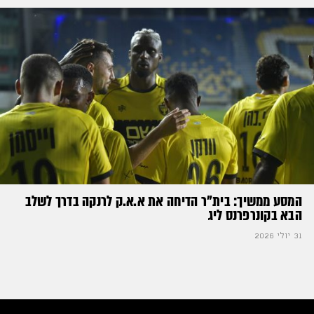
המסע ממשיך: בית"ר הדיחה את א.א.ק לרנקה בדרך לשלב
הבא בקונרפרנס ליג
31 יולי 2026