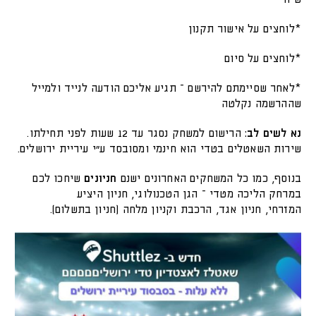
*לוחצים על אישור תקנון
*לוחצים על סיום
*לאחר שסיימתם להירשם – תגיע אליכם הודעה לנייד ולמייל
שההרשמה נקלטה
נא לשים לב:
הרישום למשחק נסגר עד 12 שעות לפני תחילתו.
שירות השאטלים בטדי הוא חינמי ומסובסד ע"י עיריית ירושלים.
בנוסף, כמו כל המשחקים האחרונים ישנם
חניונים
שיחכו לכם
במרחק הליכה מטדי – הגן הטכנולוגי, חניון היציע
המזרחי, חניון אגד, הרכבת וקניון מלחה (חניון בתשלום).