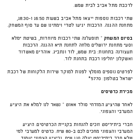
לרכבת מתל אביב לבית שמש.
שתי רכבות נוספות ייצאו מתל אביב בשעות 16:50 ו-18:30,
מתחנת ההגנה. הרכבות יגיעו לטדי וימתינו שם עד סוף המשחק.
בסיום המשחק
– תופעלנה שתי רכבות מיוחדות, בשיטת "מלא
וסע" מתחנת ירושלים מלחה לתחנת ת"א ההגנה. הרכבות
תעצורנה בתחנות: בית שמש, לוד ונתב"ג. אוהדים מאשדוד
ואשקלון יחליפו רכבת בתחנת לוד.
לפרטים נוספים מומלץ לפנות למוקד שירות הלקוחות של רכבת
ישראל בטלפון: 5770*
מכירת כרטיסים
לאחר שהיציע המזרחי סולד אאוט – נשאר לנו למלא את היציע
המערבי והצפוני.
חברי בית"ריסט זוכים להנחות בקניית הכרטיסים. היציע
המערבי והצפוני מחכים לכם ב-80 ש"ח. כרטיס למערבי למי
שלא חבר בית"ריסט יעלה 110 ש"ח, וביציע הצפוני יעמוד