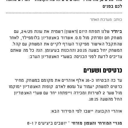
לכם בפנים
כותב: מערכת האתר
בית"ר
שלנו תפתח היום (ראשון) רשמית את עונת 24/25, עם
משחק חם ומרתק מול מ.ס. אשדוד באצטדיון בלומפילד, לאחר
שהתקבל האישור מפיקוד העורף לקיים את המשחק עם קהל.
המשחק יחל בשעה 20:15 וההכנות בעיצומן. הנה כל מה שאתם
צריכים לדעת לפני הכניסה בשערי האצטדיון הערב:
כרטיסים
ושערים
עד כה הבטיחו כ-16 אלף אוהדים את מקומם במשחק. מחיר
כרטיס למשחק יעמוד על 80₪ לאדם. קופות האצטדיון ימוקמו
מול שער 2 לשירות ומכירה וייפתחו יחד עם שערי האצטדיון
החל מהשעה 18:15.
אוהדי הקבוצה יישבו לפי הסידור הבא:
מנויי המזרחי והצפון מזרחי
– יושבים ביציעים 7 ו-8