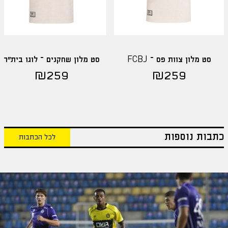
סט מלון צוות פס – FCBJ
סט מלון שחקנים – לוגו בית"ר
₪
259
₪
259
כתבות נוספות
לכל הכתבות