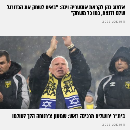
אלמוג כהן לקראת אוסטריה וינה: ״באים לשחק את הכדורגל
שלנו ולנצח, כמו כל משחק״
5 אוגוסט 2026
בית"ר ירושלים מרכינה ראש: שמעון צ'רנוחה הלך לעולמו
5 אוגוסט 2026