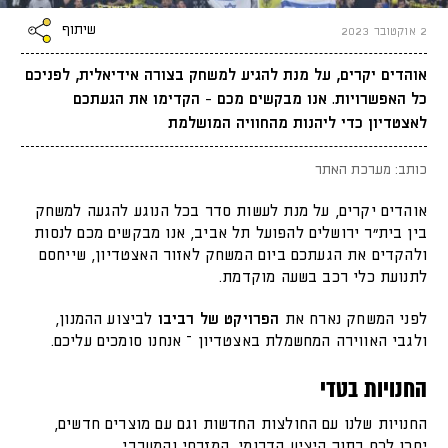
שיתוף
2 אוקטובר 2023
אוהדים יקרים, על מנת להגיע למשחק בצורה אידיאלית, לפניכם
כל האפשרויות. אנו מבקשים מכם - הקדימו את הגעתכם
לאצטדיון כדי ליהנות מהחוויה המושלמת
כותב: מערכת האתר
אוהדים יקרים, על מנת לעשות סדר בכל הנוגע להגעה למשחק
בין בית"ר ירושלים להפועל תל אביב, אנו מבקשים מכם לנסות
ולהקדים את הגעתכם ביום המשחק לאזור האצטדיון, שייחסם
לתנועת כלי רכב בשעה מוקדמת.
לפני המשחק נארח את
הפרויקט של רביבו
לביצוע ההמנון,
ולגבי האווירה המחשמלת באצטדיון – אנחנו סומכים עליכם.
החנויות בטדי
החנויות שלנו עם החולצות החדשות וגם עם מוצרים חדשים,
יחכו לכם בתוך היציע הדרומי, המזרחי והמערבי.