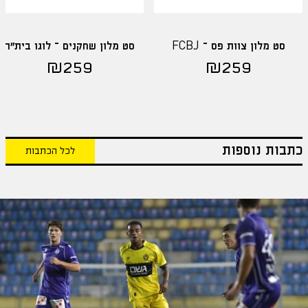
סט מלון צוות פס – FCBJ
סט מלון שחקנים – לוגו בית"ר
₪
259
₪
259
כתבות נוספות
לכל הכתבות