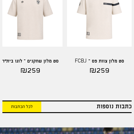
סט מלון צוות פס – FCBJ
סט מלון שחקנים – לוגו בית"ר
₪
259
₪
259
כתבות נוספות
לכל הכתבות