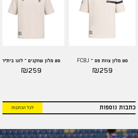
סט מלון צוות פס – FCBJ
סט מלון שחקנים – לוגו בית"ר
₪
259
₪
259
כתבות נוספות
לכל הכתבות