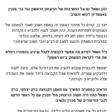
כהן נשאל גם על החשיבות של הניצחון הראשון נגד בני סכנין
באצטדיון דוחא והשיב:
״אז כן, קודם כל מחזור ראשון זה באמת חשוב מאוד לבטחון של
השחקנים לפתיחת העונה, היה חשוב לנצח ולהביא 3 נקודות
ובנוסף בית״ר המון זמן לא ניצחה בדוחא, שלטנו בכדור
במרבית המשחק והגענו למצבים רבים והכי חשוב שניצחנו.״
גיל נשאל לסיום מה אפשר להבטיח לקהל שיגיע בהמוניו וימלא
את טדי לקראת המשחק ביום ראשון?
״אפשר להבטיח שנבוא להציג את הכדורגל שלנו, נרצה לנצח
ולהבקיע שערים, להראות שכל הקבוצה ביחד עושה את העבודה
שלה ולהביא 3 נקודות.״
הראיון במסע״ת המשיך עם מאמן הקבוצה ברק יצחקי, ברק
נשאל כמה היה חשוב הניצחון מול סכנין עם כל רעשי הרקע
לגבי החיסורים של סכנין והשיב:
״קודם כל אין משחקים קלים בליגה, גם עם החיסורים של