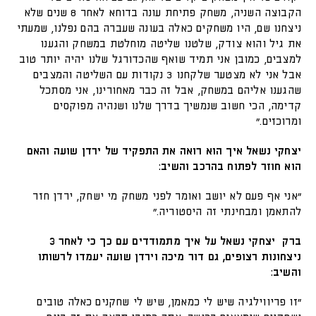
הקבוצה השניה, משחק פתיחת עונה בדוחא לאחר 8 שנים שלא
ניצחנו שם, היו משחקים כאלה בעונה שעברה בהם נפלנו, שמעתי
את גיל והוא צודק, שלטנו שליטה מוחלטת במשחק והגענו
למצבים, כמובן אני תמיד שואף שהכדורגל שלנו יהיה יותר טוב
אבל אני לא מצטער שלקחנו 3 נקודות עם השליטה והמצבים
שהגענו אליהם במשחק, אבל זה כבר מאחורינו, אני מסתכל
קדימה, הכי חשוב שנמשיך בדרך שלנו ושנהיה מפוקסים
ומרוכזים.״
יצחקי נשאל איך הוא רואה את התפקיד של ירדן שועה והאם
הוא חוזר לפתוח בהרכב והשיב:
״אני אף פעם לא יושב ואומר לפני משחק מי ישחק, ירדן חזר
להתאמן ומבחינתי זה היסטוריה.״
ברק יצחקי נשאל על איך מתמודדים עם כך כי לאחר 3
ניצחונות רצופים, גם דור מיכה וירדן שועה יעמדו לרשותו
והשיב:
״זו פריווילגיה שיש לי כמאמן, שיש לי שחקנים כאלה טובים