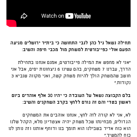
תחילה נשאל גיל כהן לגבי התחושה כי בית״ר ירושלים מגיעה
הפעם אולי כפייבורטית למשחק מול מכבי חיפה והשיב:
״אני לא מחפש את המילה פייבורטים, אמנם אנחנו בתחילת
הדרך, עברנו 7 משחקים, בהם עשינו 6 ניצחונות יפים, אבל אני
חושב שהמשחק הולך להיות משחק קשה, ואני מקווה שנביא 3
נקודות.״
בלם הקבוצה נשאל על העובדה כי יהיו 30 אלף אוהדים ביום
ראשון בטדי והם זה גורם ללחץ בקרב השחקנים והשיב:
לא, אני לא קורה לזה לחץ, אנחנו אוהבים את המשחקים
הגדולים, מבחינתו שכל משחק יהיה אצטדיון מלא, הקהל שלנו
הוא כוח אדיר בשבילנו הוא תומך בנו ודוחף אותנו וזה נותן לנו
כוח להמשיך.״