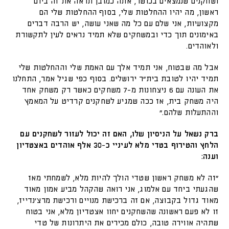
ושחקנים שנמצאים בכושר, אתה כמובן תראה את זה ביום
ראשון, מה יהיו ההחלטות שלי, בסוף ההחלטות שלי הם
מקצועיות, אני שלם עם כל מה שאני עושה, יש הרבה דברים
באימונים תוך כדי ובמשחקים שלא תמיד נראים לעין לתקשורת
ולאוהדים.
אבל מה שבטוח, אני תמיד אלך עם האמת שלי וההחלטות שלי
תמיד יהיו לטובת בית״ר ירושלים. בסוף כפי שגיל אמר, התחלנו
את העונה עם 6 ניצחונות מ-7 משחקים כאשר רק משחק אחד
היה משחק בית, אז ככה שמגיע לשחקנים קרדיט על המאמץ
וההתעלות שלהם.״
ברק נשאל על הניסיון שלו, האם זה יכול לעזור לשחקנים עם
הלחץ והטירוף בטדי מלא לעיניי כ-30 אלף אוהדים באצטדיון
וענה:
״זה לא משחק ראשון שטדי הולך להיות מלא, לשמחתי מאז
שהגעתי ביחד עם אלמוג, אני רואה שהקהל מביע אמון מאוד
מאוד גדול בקבוצה, אם זה ברכישת מנויים ורכישת מרצ׳נדייז,
זו לא פעם ראשונה שהשחקנים יחוו אצטדיון מלא, אני בטוח
שתהיה אווירה טובה, כולם מכירים את היתרונות של טדי