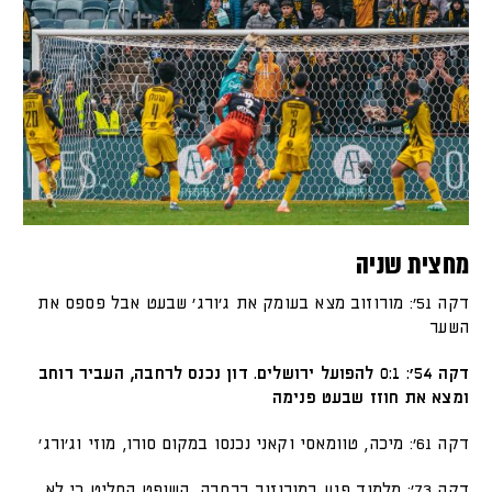
מחצית שניה
דקה 51׳: מורוזוב מצא בעומק את ג'ורג' שבעט אבל פספס את
השער
דקה 54׳: 0:1 להפועל ירושלים. דון נכנס לרחבה, העביר רוחב
ומצא את חוזז שבעט פנימה
דקה 61׳: מיכה, טוומאסי וקאני נכנסו במקום סורו, מוזי וג'ורג'
דקה 73׳: מלמוד פגע במורוזוב ברחבה, השופט החליט כי לא