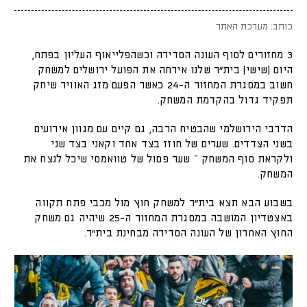
כותב: מערכת האתר
3 מחזורים לסוף העונה הסדירה וכשהפלייאוף העליון בפתח,
היום (שישי) בית״ר שלנו אירחה את הפועל ירושלים למשחק
חשוב במסגרת המחזור ה-24 כאשר הפעם מזג האוויר שיחק
תפקיד גדול בהקדמת המשחק.
הדרבי הירושלמי שהבטיח הרבה, גם קיים עם מגוון אירועים
בשני הצדדים. שערים של חוזז בצד אחד וקאני בצד שני
ולקראת סוף המשחק – שער פסול של טוואמסי שיכל לנצח את
המשחק.
בשבוע הבא תצא בית״ר למשחק חוץ מול מכבי פתח תקווה
באצטדיון המושבה במסגרת המחזור ה-25 שיהיה גם משחק
החוץ האחרון של העונה הסדירה מבחינת בית״ר.