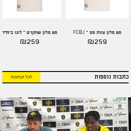
סט מלון צוות פס – FCBJ
סט מלון שחקנים – לוגו בית"ר
₪
259
₪
259
כתבות נוספות
לכל הכתבות