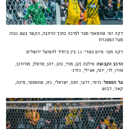
דקה 97׳: טוומאסי מסר למיכה בתוך הרחבה, הקשר בעט גבוה
מעל המסגרת
דקה 105׳: סיום בטדי: 1:1 בין בית"ר להפועל ירושלים
הרכב הקבוצה:
סילבה (ק), מוזי, כהן, דהן, מרסלן, מורוזוב,
סורו, לוי, יונה, אצילי, ג׳ורג׳
על הספסל:
כרמי, דרעי, זסנו, ישראלי, ג׳נו, טוואמסי, מיכה,
קאני, דבוש