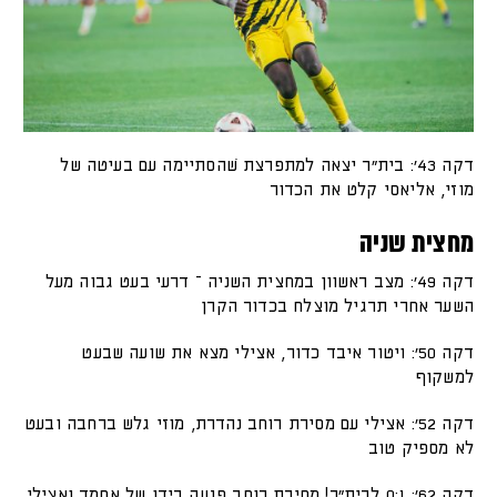
דקה 43׳: בית"ר יצאה למתפרצת שׁהסתיימה עם בעיטה של
מוזי, אליאסי קלט את הכדור
מחצית שניה
דקה 49׳: מצב ראשוון במחצית השניה – דרעי בעט גבוה מעל
השער אחרי תרגיל מוצלח בכדור הקרן
דקה 50׳: ויטור איבד כדור, אצילי מצא את שועה שבעט
למשקוף
דקה 52׳: אצילי עם מסירת רוחב נהדרת, מוזי גלש ברחבה ובעט
לא מספיק טוב
דקה 62׳: 0:1 לבית"ר! מסירת רוחב פגעה בידו של אחמד ואצילי