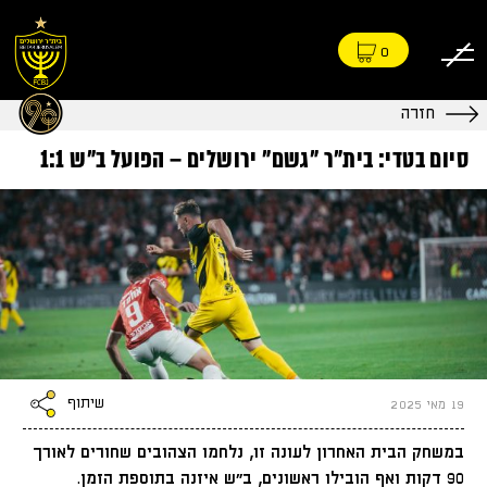
0
חזרה
סיום בטדי: בית״ר ״גשם״ ירושלים – הפועל ב״ש 1:1
שיתוף
19 מאי 2025
במשחק הבית האחרון לעונה זו, נלחמו הצהובים שחורים לאורך
90 דקות ואף הובילו ראשונים, ב״ש איזנה בתוספת הזמן.