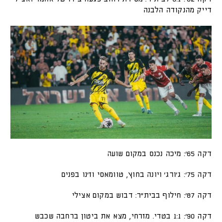
דייק מהנקודה הלבנה
דקה 65׳: מיכה נכנס במקום שועה
דקה 75׳: ג'ורג' ויונה בחוץ, טוומאסי וז'נו בפנים
דקה 87׳: חילוף בבית"ר: דבוש במקום אצילי
דקה 90׳: 1:1 בטדי. מזרחי, מצא את ביטון ברחבה שכבש