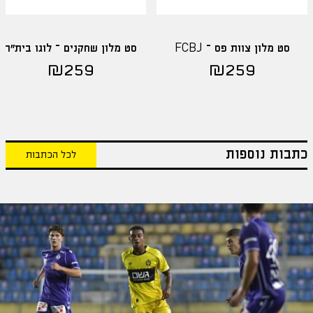
סט מלון צוות פס – FCBJ
סט מלון שחקנים – לוגו בית"ר
₪
259
₪
259
כתבות נוספות
לכל הכתבות