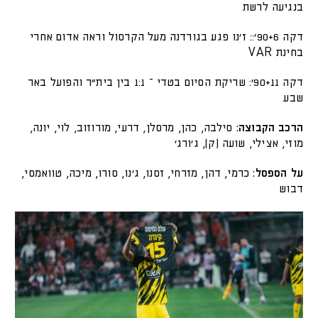
בנגיעה לרשת
דקה 90+6׳:: ז'נו פגע בגורדנה מעל הקרסול וראה אדום אחרי
בחינת VAR
דקה 90+11׳: שריקת הסיום בטדי – 1:1 בין בית״ר והפועל באר
שבע
הרכב הקבוצה:
סילבה, כהן, מרסלן, דרעי, מורוזוב, לוי, יונה,
מוזי, אצילי, שועה (ק), ג׳ורג׳
על הספסל:
כרמי, דהן, מזרחי, זסנו, ג׳נו, סורו, מיכה, טוואמסי,
דבוש