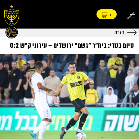
0
חזרה
סיום בטדי: בית״ר ״גשם״ ירושלים – עירוני ק״ש 0:2