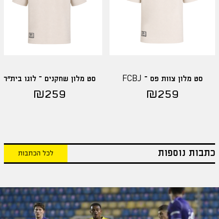
סט מלון צוות פס – FCBJ
סט מלון שחקנים – לוגו בית"ר
₪
259
₪
259
כתבות נוספות
לכל הכתבות