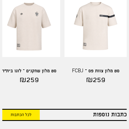
סט מלון צוות פס – FCBJ
סט מלון שחקנים – לוגו בית"ר
₪
259
₪
259
כתבות נוספות
לכל הכתבות