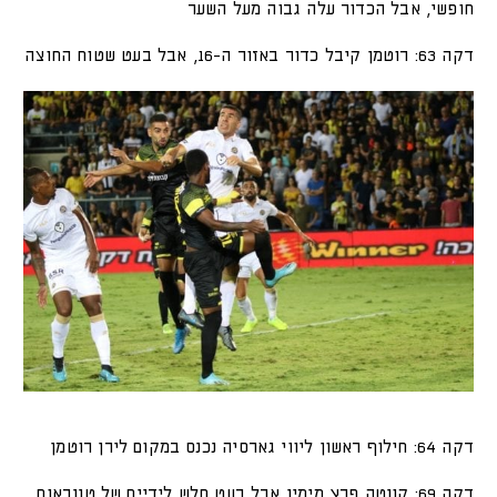
חופשי, אבל הכדור עלה גבוה מעל השער
דקה 63: רוטמן קיבל כדור באזור ה-16, אבל בעט שטוח החוצה
דקה 64: חילוף ראשון ליווי גארסיה נכנס במקום לירן רוטמן
דקה 69: קונטה פרץ מימין אבל בעט חלש לידיים של טננבאום