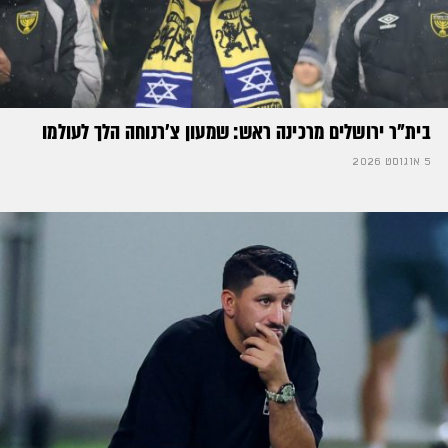
בית"ר ירושלים מרכינה ראש: שמעון צ'רנוחה הלך לעולמו
5 אוגוסט 2026