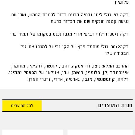
פלומיין
דקה 87:
גול!
ליווי גרסיה הכניס כדור לרחבת החמש,
וארן
עם
נגיעה קטנה וענקית שם את הכדור ברשת
דקה 90+1: חילוף רביעי אורי מגבו נכנס במקומו של תמיר עדי
דקה90+2:
גול!
מוחמד פרץ על הקו ובישל
למגבו
את גול
הבכורה שלו
ההרכב המלא:
ניצן, ורדאסקה, זהבי, קונטה, גרצ'קין, מוחמד,
איינבינדר (ק), פלומיין, רוטמן, עדי, אזולאי.
על הספסל ימתינו:
דלויה, קונסטנטין, מגבו, גארסיה, אדרי, זרגרי ווארן.
חנות המוצרים
לכל המוצרים