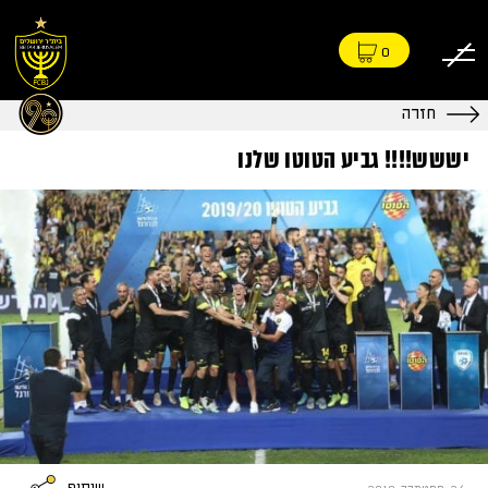
0
חזרה
יששש!!!! גביע הטוטו שלנו