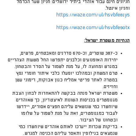
חניונים חינם עבור אוהדי בית"ר ירושלים: חניון שער הכרמל
וחניון אינטל.
https://waze.com/ul/hsvbfe81y5
https://waze.com/ul/hsvbfe90tx
הנחיות משטרת ישראל:
כ-387 שוטרים, וכ-670 סדרנים ומאבטחים, פרשים,
יחידות האופנועים וכלבנים יתפרשו החל משעות הצהריים
במגרש ומחוצה לו, על מנת לשמור על הסדר והבטחון.
טרם המשחק ובמהלכו יופעלו כלבי איתור חומרי נפץ
במטרה לאתר פריטי אמל"ח כגון אבוקות, רימוני עשן
וחזיזים.
משטרת ישראל פנתה בבקשה להתאחדות לבחון הצבת
מגנומטרים בכניסות השונות לאיצטדיון, כך שאוהדים
שיוחשדו כמי שנושאים עליהם חפצים אסורים, יידרשו
לעבור במגנומטרים, זאת על מנת לשמור על שלומו
ובטחונו של הציבור.
בדיקות שכרות ייערכו לאותם אוהדים שיוחשדו כמי
שנמצאים בגילופין ותאסר עליהם הכניסה למגרש.