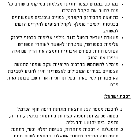
כמו כן, במגרש עצמו יותקנו מצלמות במיקומים שונים על
מנת לתעד את הקהל במהלכו.
כתוצאה מהבידוק הקפדני, צפויים עיכובים משמעותיים
בכניסות ולפיכך מומלץ לקהל הצופים להקדים הגעתו
למשחק.
משטרת ישראל תפעל כנגד גילויי אלימות בכפוף ל"חוק
אלימות בספורט", שמטרתו לאפשר לאוהדי הספורט
השונים חווית ספורט איכותית ותמצה את הדין עם אלה
שיפרו את החוק.
מומלץ להשתמש בדרכים חלופיות עקב עומסי התנועה
הצפויים בצירים המובילים לאצטדיון ואין להגיע לסביבת
האיצטדיון למי שאינו בעל תו חנייה או תושב שכונת נאות
פרס.
רכבת ישראל
:
לרכבת מספר 137 היוצאת מתחנת חיפה חוף הכרמל
בשעה 22:36 תתווספנה עצירות בתחנות: בנימינה, חדרה,
נתניה, בית יהושע והרצליה.
תופעלנה 4 רכבות מיוחדות, בשיטת "מלא וסע", מתחנת
חיפה חוף הכרמל לתחנת אשקלון, בהתאם לשעת סיום