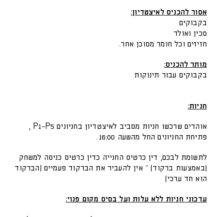
אסור להכניס לאיצטדיון
:
בקבוקים
סכין ואולר
חזיזים וכל חומר מסוכן אחר.
מותר להכניס
:
בקבוקים עבור תינוקות
חניות
:
אוהדים שרכשו חניות מסביב לאיצטדיון בחניונים P1-P5 ,
פתיחת החניונים החל מהשעה 16:00.
לתשומת לבכם, דין כרטיס החנייה כדין כרטיס כניסה למשחק
(באמצעות ברקוד) – אין להעביר את הברקוד פעמיים (הברקוד
הוא חד ערכי)
עדכוני חניות ללא עלות ועל בסיס מקום פנוי
: