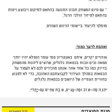
– עם סיום המשחק תכוון התנועה בהתאם למיקום ויבוצע ויסות
בהתאם לפיזור הולכי הרגל.
מומלץ להיעזר ביישומי הניווט השונים.
ואהבת לרעך כמוך:
אוהדים יקרים, איתנו באצטדיון סמי עופר הנפלא יהיו יותר
ממאה נכים ונכות בכסאות גלגלים, שרוצים ליהנות מהמשחק
בדיוק כמו כל אחד אחר. אנחנו מזכירים לכם לא לעמוד על
הכסאות במהלך העידוד לקבוצתכם האהובה, כדי לא לפגוע
בחוויית הצפייה של היושבים בכסאות גלגלים.
"הִנֵּ֣ה מַה־טּ֭וֹב וּמַה־נָּעִ֑ים, ש֖בֶת אַחִ֣ים גַּם־יָֽחַד".
חנות המוצרים
לכל המוצרים