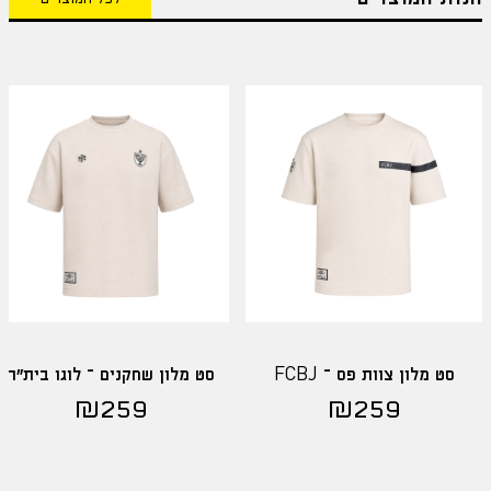
סט מלון צוות פס – FCBJ
סט מלון שחקנים – לוגו בית"ר
₪
259
₪
259