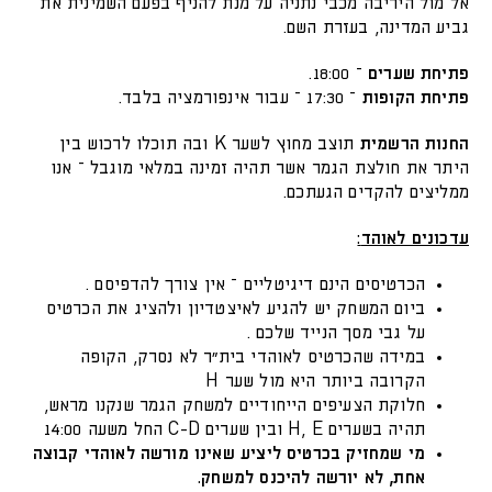
אל מול היריבה מכבי נתניה על מנת להניף בפעם השמינית את
גביע המדינה, בעזרת השם.
פתיחת שערים
– 18:00.
פתיחת הקופות
– 17:30 – עבור אינפורמציה בלבד.
החנות הרשמית
תוצב מחוץ לשער K ובה תוכלו לרכוש בין
היתר את חולצת הגמר אשר תהיה זמינה במלאי מוגבל – אנו
ממליצים להקדים הגעתכם.
עדכונים לאוהד
:
הכרטיסים הינם דיגיטליים – אין צורך להדפיסם .
ביום המשחק יש להגיע לאיצטדיון ולהציג את הכרטיס
על גבי מסך הנייד שלכם .
במידה שהכרטיס לאוהדי בית"ר לא נסרק, הקופה
הקרובה ביותר היא מול שער H
חלוקת הצעיפים הייחודיים למשחק הגמר שנקנו מראש,
תהיה בשערים H, E ובין שערים C-D החל משעה 14:00
מי שמחזיק בכרטיס ליציע שאינו מורשה לאוהדי קבוצה
אחת, לא יורשה להיכנס למשחק.