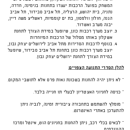
המשחק בפועל. הרכבות יעצרו בתחנות: בנימינה, חדרה,
נתניה, בית יהושע, הרצליה, תל אביב סבידור, תל אביב
הגנה, חולון וולפסון, בת ים קוממיות, ראשל"צ משה דיין,
יבנה מערב ואשדוד.
יוצב מערך רכבות כונן, שיופעל במידת הצורך לתחנת
אשקלון באותו מסלול של הרכבות המיוחדות
בנוסף לרכבות הסדירות מתל אביב לירושלים יצחק נבון,
יוצב מערך רכבות כונן בתחנת תל אביב סבידור, שיופעל
במידת הצורך לתחנת ירושלים יצחק נבון.
להלן הסדרי התנועה הצפויים:
– לא ניתן יהיה להחנות בשכונת נאות פרס אלא לתושבי המקום.
– כניסה לחניוני האצטדיון לבעלי תו חנייה בלבד.
– מומלץ להשתמש בתחבורה ציבורית זמינה, לגביה ניתן
להתעדכן באתרי האינטרנט.
– לבאים בכלי רכב, ניתן להחנות בחניונים הוט, אינטל ומרכז
הקונגרסים.