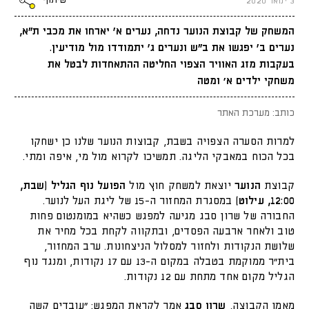
שיתוף
3 ינואר 2020
המשחק של קבוצת הנוער נדחה, נערים א' יארחו את מכבי ת"א,
נערים ב' יפגשו את ב"ש ונערים ג' יתמודדו מול מודיעין.
בעקבות מזג האוויר הצפוי החליטה ההתאחדות לבטל את
משחקי ילדים א׳ ומטה
כותב: מערכת האתר
למרות הסערה הצפויה בשבת, קבוצות הנוער שלנו כן ישחקו
בכל הכוח במאבקי הליגה. תמשיכו לקרוא מול מי, איפה ומתי.
קבוצת
הנוער
יוצאת למשחק חוץ מול
הפועל נוף הגליל (שבת,
12:00, עילוט)
במסגרת המחזור ה-15 של ליגת העל לנוער.
החבורה של שרון סבג מגיעה למפגש כשהיא במומנטום פחות
טוב ולאחר ארבעה הפסדים, ובתקווה לקחת בכל מחיר את
שלושת הנקודות ולחזור למסלול הניצחונות. ערב המחזור,
בית"ר ממוקמת בטבלה במקום ה-13 עם 17 נקודות, ומנגד נוף
הגליל מקום אחד מתחת עם 12 נקודות.
מאמן הקבוצה,
שרון סבג
אמר לקראת המפגש: "עובדים קשה