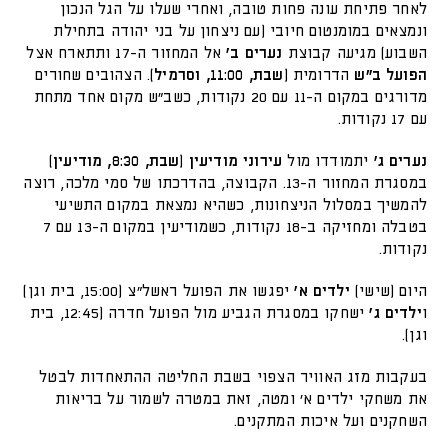
לאחר פתיחת עונה פחות טובה, ואחרי שעלו על הגל הנכון
ונמצאים במומנטום חיובי (עם ניצחון על בני יהודה בתחילת
השבוע) מגיעה קבוצת
נערים ב'
אל המחזור ה-17 ותתארח אצל
הפועל ב"ש
הדרומית
(שבת, 11:00, וסרמיל)
. הצהובים שחורים
מדורגים במקום ה-11 עם 20 נקודות, כשב"ש מקום אחד מתחת
עם 17 נקודות.
נערים ג'
יתמודדו מול
עירוני מודיעין (שבת, 8:30, מודיעין)
במסגרת המחזור ה-13. הקבוצה, בהדרכתו של סמי מלכה, רוצה
להמשיך במסלול הניצחונות, כשהיא נמצאת במקום התשיעי
בטבלה ומחזיקה ב-18 נקודות, כשמודיעין במקום ה-13 עם 7
נקודות.
היום (שישי)
ילדים א'
יפגשו את הפועל ראשל"צ (15:00, בית וגן)
ו
ילדים ג'
ישחקו במסגרת הגביע מול הפועל חדרה (12:45, בית
וגן).
בעקבות מזג האוויר הצפוי בשבת החליטה ההתאחדות לבטל
את משחקי ילדים א׳ ומטה, זאת במטרה לשמור על בריאות
השחקנים ועל איכות המתקנים.