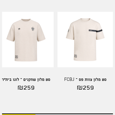
סט מלון צוות פס – FCBJ
סט מלון שחקנים – לוגו בית"ר
₪
259
₪
259