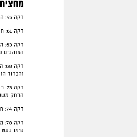
מחצית 
דקה 45: המחצית השניה בטדי יצאה לדרך
דקה 61: חילוף כפול בחיפה, יצאו יובאנוביץ וסייף ונכנסו קורנו וסטיוארט
דקה
הצוהבים שחורים, לאחר ב
דקה
והכדור הו
דקה
הרחק משער
דקה 74: חילוף נוסף בקבוצה שלנו, יצא ירדן שועה ונכנס דור חוגי
דקה
טימו בעט 