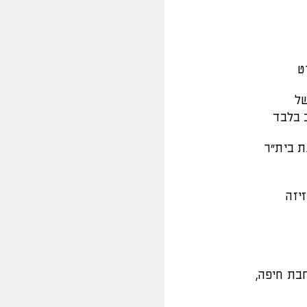
של
נת בית״ר
זיזה
חבת חיפה,