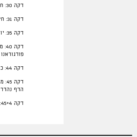
דקה 30: חילוף במכבי חיפה היצא גוני נאור נכנס מתיאס נהואל
דקה 31: חילוף ראשון בשורות הקבוצה שלנו, יצא קאלו ונכנס מורוזוב
דקה 35: יובאנוביץ׳ עם בעיטה שעלתה גבוה מעל שערו של סילבה
דקה
פודגוראנו 
דקה 44: כרטיס צהוב לבריאן קראבלי
דקה
הדף נהדר 
דקה 45+4: לאחר תוספת זמן של 4 דקות, המחצית הגיעה לסיומה