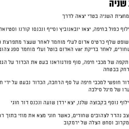
שניה
 63: השופט שלף כרטיס אדום לעלי מוחמד לאחר שעצר מתפרצת 
דיקת var האדום בוטל ועלי מוחמד ספג צהוב בלבד
 68: התקפה של מכבי חיפה, סוף פודגוראנו בעט את הכדור על הג
רחק בבטחה
 73: כדור חופשי למכבי חיפה על סף הרחבה, הכדור נבעט על ידי ח
ו של מיגל סילבה
 78: מצב נהדר לצהובים שחורים, כאשר חוגי מצא את מוזי בתוך ר
מקרוב וסחט הצלה של ירמקוב