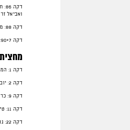
דקה
ואביאל זרג
דקה 88: מנדי עם בעיטה חזקה מרחוק, הכדור עבר מעל שערו של ירמקוב
דקה 90+7: סיום בטדי, הקבוצה שלנו מסיימת בתיקו מול מכבי חיפה
מחצית 
דקה 1: המשחק באצטדיון טדי יצא לדרך
דקה 2: יובאנוביץ׳ עם הזדמנות ראשונה במשחק, מיגל קלט את הכדור ללא בעיה
דקה 9: כרטיס אדום לזוהר זסנו לאחר בדיקה של צוות הvar
דקה 11: טימו מוזי קיבל כדור עומק, השתלט ובעט לקורה, כמעט שער בטדי!
דקה 22: גוני נאור עצר מתפרצת מסוכנת של עומר אצילי וקיבל צהוב