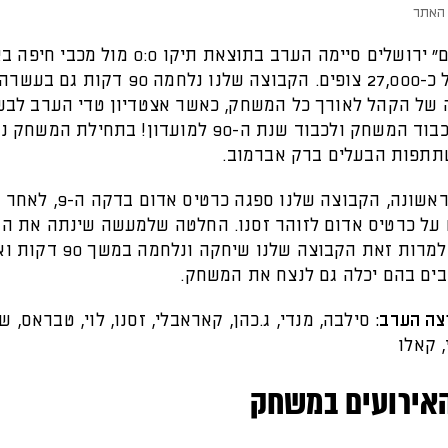
האתר
בית״ר "גשם" ירושלים סיימה הערב בתוצאת תיקו 0:0 מ
טדי אל מול כ-27,000 צופים. הקבוצה שלנו נלחמה 
 של הקהל לאורך כל המשחק, כאשר אצטדיון טדי הערב לב
מרשימה לכבוד המשחק ולכבוד שנת ה-90 למועדון! בתחיל
תפות הבעלים ברק אברמוב.
במחצית הראשונה, הקבוצה שלנו ספ
ליט על כרטיס אדום לזוהר זסנו. החלטה שלמעשה שינתה את 
לגמרי, אך למרות זאת הקבוצה שלנו 
ים בהם יכלה גם לנצח את המשחק.
צה הערב:
סילבה, מנדי, ג.כהן, קאראבלי, זסנו, לוי, טבראס, ש
, קאלו
אירועים במשחק