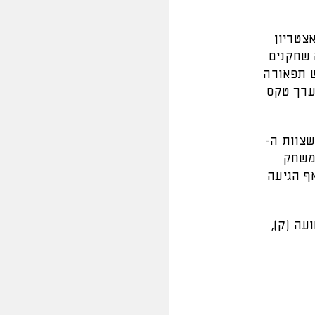
ול מכבי חיפה באצטדיון
90 דקות גם בעשרה שחקנים
ש תפאורה
ת המשחק נערך טקס
גה כרטיס אדום בדקה ה-9, לאחר שצוות ה-
המשחק
שיחקה ונלחמה במשך 90 דקות ואף הגיעה
ועה (ק),