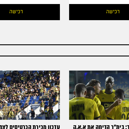
רכישה
רכישה
 בית"ר הדיחה את א.א.ק
עדכון מכירת הכרטיסים לצ