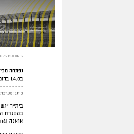
6 אוגוסט 2025
ב14.8 ברומניה, פרטים בפנים
כותב: מערכת 
בית"ר ״גש
אואנה (Ilie Oană) שבעיר פלויישטי ברומניה, בשעה 20:30 (שעון ישראל).