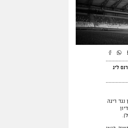
ן הביתי במסגרת הסיבוב ה-3 בקונפרנס ליג
נגד ריגה
מישי (14.8), באצטדיון