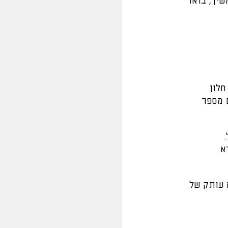
יך, בואו
חלון
 מספר
א
א עותק של