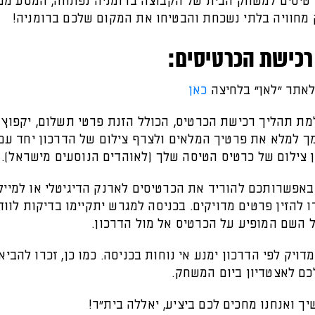
טיסים למשחק הבית של הקבוצה ברומניה נפתחה, המסע ממש
 מחוויה בלתי נשכחת והבטיחו את המקום שלכם ברומניה!
רכישת הכרטיסים:
לאתר "לאן" בלחיצה
כאן
ת תהליך רכישת הכרטיס, הכולל הזנת פרטי תשלום, יקפוץ 
 למלא את פרטיך המלאים ולצרף צילום של הדרכון יחד עם
ן צילום של כרטיס הטיסה שלך (לאוהדים הנוסעים מישראל).
באפשרותכם להוריד את הכרטיסים לארנק הדיגיטלי או למייל.
 להזין פרטים מדויקים. בכניסה למגרש יתקיימו בדיקות לווד
 השם המופיע על הכרטיס אל מול הדרכון.
דויק לפי הדרכון ימנע אי נוחות בכניסה. כמו כן, זכרו להבי
כם לאצטדיון ביום המשחק.
 ואנחנו מחכים לכם ביציע, יאללה בית"ר!