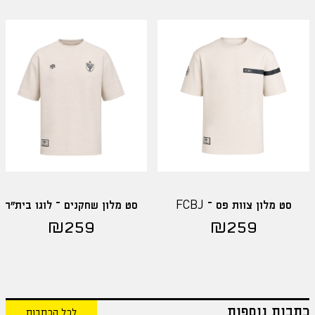
סט מלון צוות פס – FCBJ
סט מלון שחקנים – לוגו בית"ר
₪
259
₪
259
כתבות נוספות
לכל הכתבות