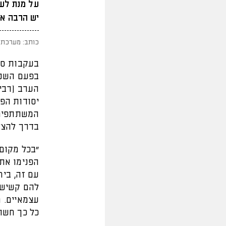
על מנת לעז
יש הרבה אנ
כותב: מערכת 
בעקבות סד
בפעם השני
יסודות הפ
המשתתפים 
בדרך להצל
"בכל מקום
הפנימו את
עם זה, ביח
כל כך חשוב