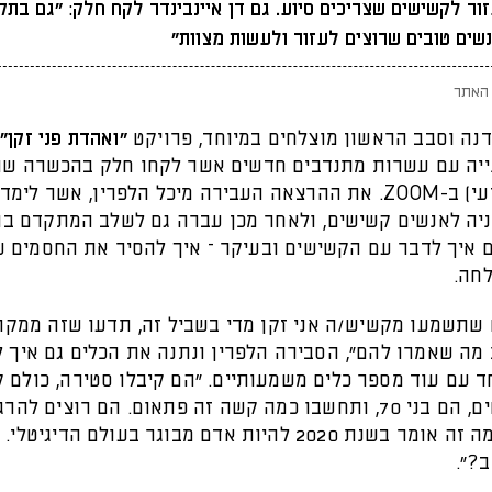
ור לקשישים שצריכים סיוע. גם דן איינבינדר לקח חלק: "גם בתק
שים טובים שרוצים לעזור ולעשות מצוות"
האתר
נה וסבב הראשון מוצלחים במיוחד, פרויקט
"ואהדת פני זקן"
י
יה עם עשרות מתנדבים חדשים אשר לקחו חלק בהכשרה שה
הערב (רביעי) ב-ZOOM. את ההרצאה העבירה מיכל הלפרין, אשר לי
ניה לאנשים קשישים, ולאחר מכן עברה גם לשלב המתקדם בו
איך לדבר עם הקשישים ובעיקר – איך להסיר את החסמים 
חה.
 שתשמעו מקשיש/ה אני זקן מדי בשביל זה, תדעו שזה ממק
 מה שאמרו להם", הסבירה הלפרין ונתנה את הכלים גם איך 
ד עם עוד מספר כלים משמעותיים. "הם קיבלו סטירה, כולם 
להם קשישים, הם בני 70, ותחשבו כמה קשה זה פתאום. הם רוצים להר
עצמאיים. מה זה אומר בשנת 2020 להיות אדם מבוגר בעולם הדיגי
?".