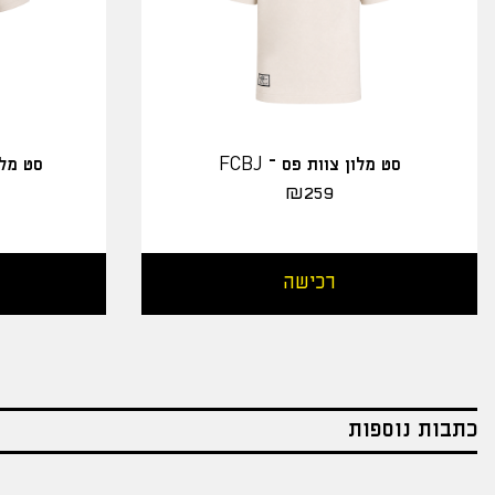
סט מלון צוות פס – FCBJ
סט מלו
₪
259
רכישה
כתבות נוספות