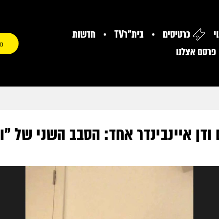
י
כרטיסים
בית"רTV
חדשות
0
פרסם אצלנו
ודן איינבינדר אחד: הסבב השני של "ו