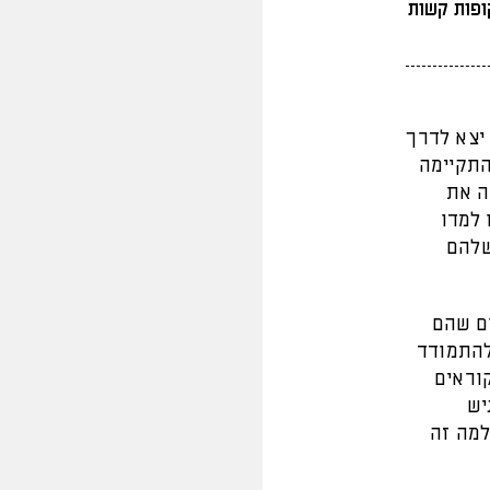
ופות קשות
צא לדרך
תקיימה
מדה את
 למדו
שלהם
ום שהם
להתמודד
קוראים
גיש
טלי. למה זה