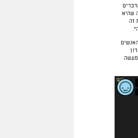
דברים
 שהיא
 זה
".
האנשים
ון
 מעשה