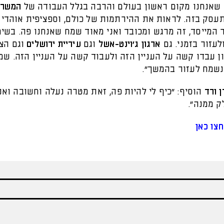
שאנחנו מקום ראשון בעולם והרבה בגלל העבודה של
המשרד 
סק בזה. לראות את ההירתמות של כולם, וספציפית אוהדי ב
 המייסד, זה מרגש ומכובד ואני מאוד שמח שאנחנו פה. בשי
לעזור בזמני. גם
ארגון ג'וינט-אשל
וגם
עיריית ירושלים
וגם הצו
 עבדו קשה על העניין הזה ולעבוד קשה על העניין הזה. שמ
נשמח לעזור בהמשך".
ן ורד
הוסיף: "כיף לי להיות פה, זאת מטרה נעלה וחשובה ואנ
ק ממנה".
צו כאן