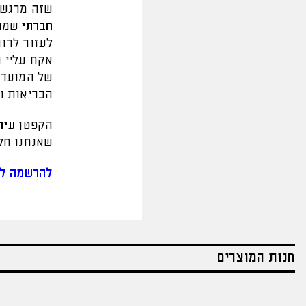
שזה מרגש 
חברתי
שמתע
לעזור לדור
אקח עליי ו
של המועדון
הבריאות ו
הקפטן
עיד
שאנחנו חל
להרשמה לח
חנות המוצרים