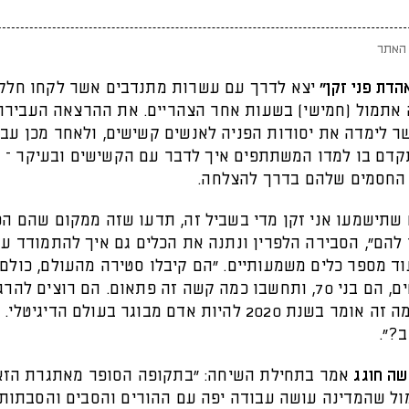
האתר
הדת פני זקן"
יצא לדרך עם עשרות מתנדבים אשר לקחו חלק
אתמול (חמישי) בשעות אחר הצהריים. את ההרצאה העבירה
שר לימדה את יסודות הפניה לאנשים קשישים, ולאחר מכן עב
דם בו למדו המשתתפים איך לדבר עם הקשישים ובעיקר – א
החסמים שלהם בדרך להצלחה.
 שתישמעו אני זקן מדי בשביל זה, תדעו שזה ממקום שהם הפ
להם", הסבירה הלפרין ונתנה את הכלים גם איך להתמודד עם
וד מספר כלים משמעותיים. "הם קיבלו סטירה מהעולם, כולם
להם קשישים, הם בני 70, ותחשבו כמה קשה זה פתאום. הם רוצים להר
עצמאיים. מה זה אומר בשנת 2020 להיות אדם מבוגר בעולם הדיגי
?".
ה חוגג
אמר בתחילת השיחה: "בתקופה הסופר מאתגרת הזאת
ול שהמדינה עושה עבודה יפה עם ההורים והסבים והסבתות ש