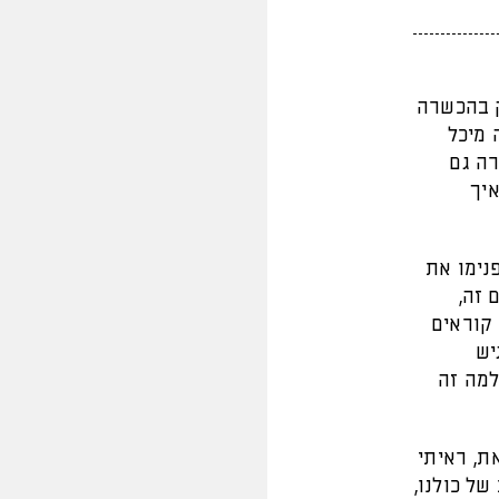
 בהכשרה
 מיכל
רה גם
יך
נימו את
 זה,
 קוראים
גיש
טלי. למה זה
, ראיתי
ל כולנו,