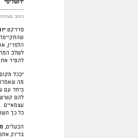
ירושלים"
כותב: מערכת 
פרויקט
"וא
שהתקיימה 
הלפרין, א
לשלב המתק
להסיר את 
"בכל מקום
מה שאמרו 
ביחד עם ע
כל כך חשוב
הבעלים,
מש
בדיוק אתמ