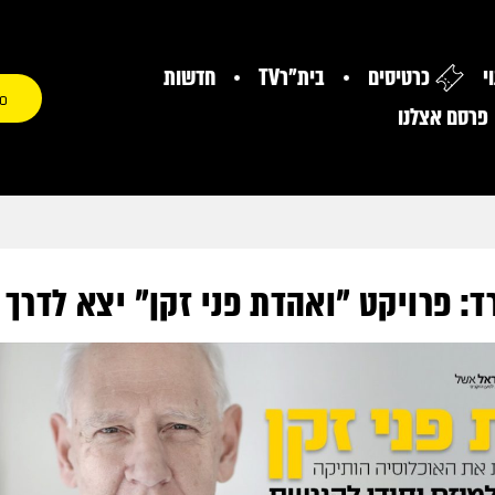
י
כרטיסים
בית"רTV
חדשות
0
פרסם אצלנו
רד: פרויקט "ואהדת פני זקן" יצא לדרך