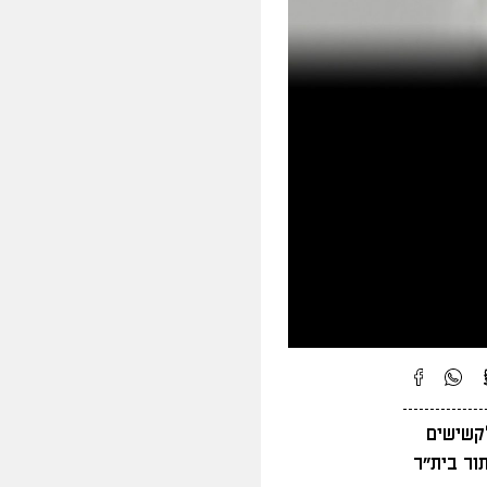
זור לקשישים
ור בית"ר